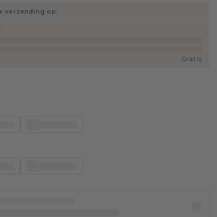
 verzending op:
d
:
Gratis