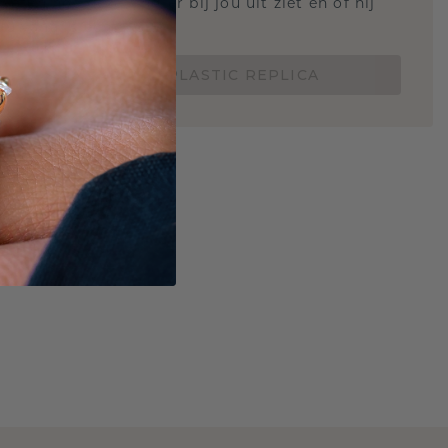
 weten hoe deze ring er bij jou uit ziet en of hij
Nu vanaf slechts €15,-
BESTEL EEN 3D PLASTIC REPLICA