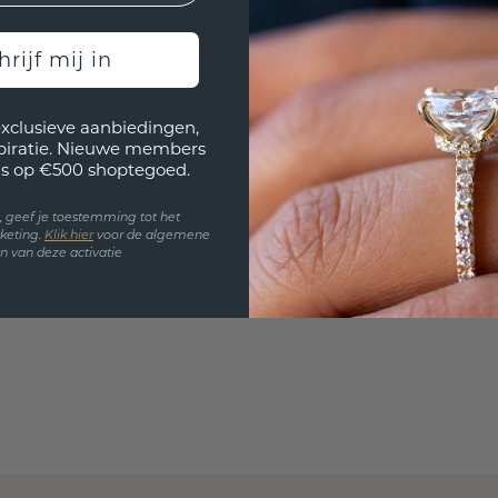
Wil jij
past? 
hrijf mij in
exclusieve aanbiedingen,
spiratie. Nieuwe members
s op €500 shoptegoed.
en, geef je toestemming tot het
keting.
Klik hie
r
voor de algemene
 van deze activatie