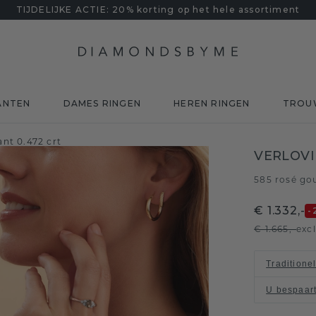
TIJDELIJKE ACTIE: 20% korting op het hele assortiment
ANTEN
DAMES RINGEN
HEREN RINGEN
TROU
nt 0.472 crt
VERLOVI
585 rosé go
€ 1.332,-
-
€ 1.665,-
exc
Traditione
U bespaar