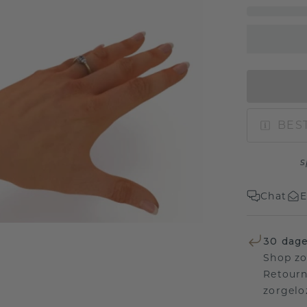
BEST
s
Chat
E
30 dage
Shop zo
Retourn
zorgelo