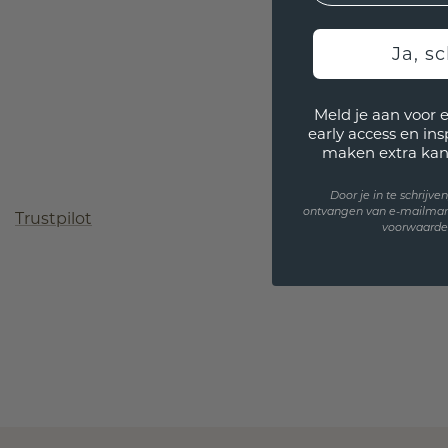
Ja, sc
Meld je aan voor 
early access en in
maken extra kan
Door je in te schrijv
ontvangen van e-mailmar
Trustpilot
voorwaarden