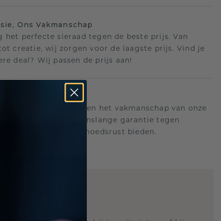
isie, Ons Vakmanschap
 het perfecte sieraad tegen de beste prijs. Van
ot creatie, wij zorgen voor de laagste prijs. Vind je
ere deal? Wij passen de prijs aan!
ange garantie
an achter de kwaliteit en het vakmanschap van onze
n. Daarom: gratis levenslange garantie tegen
n die u voor altijd gemoedsrust bieden.
STIC REPLICA