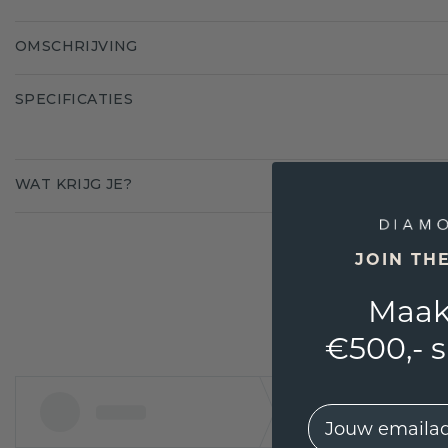
OMSCHRIJVING
SPECIFICATIES
WAT KRIJG JE?
JOIN TH
Maak
€500,- 
EMail