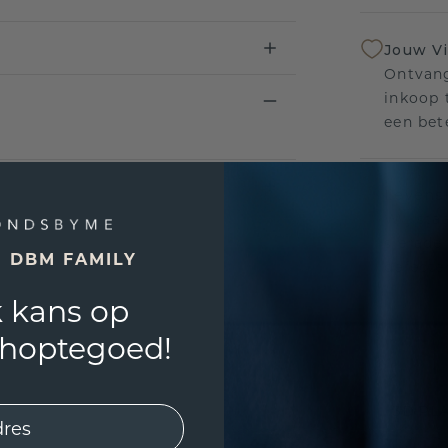
Jouw V
Ontvang
inkoop t
een bet
Levensl
Wij sta
sierade
E DBM FAMILY
defecte
 kans op
shoptegoed!
UNIEK
!
3D PLA