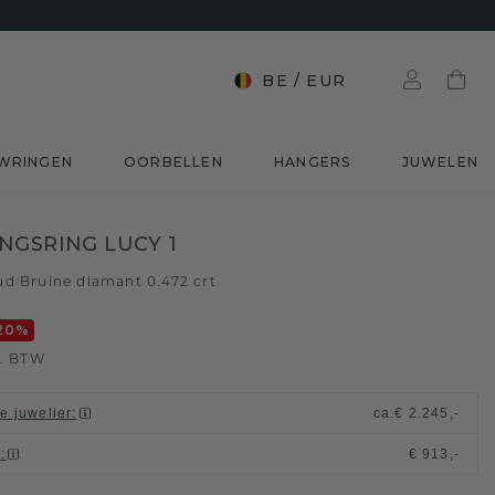
BE
/
EUR
WRINGEN
OORBELLEN
HANGERS
JUWELEN
NGSRING LUCY 1
ud
Bruine diamant 0.472 crt
/
20
%
l. BTW
le juwelier
:
ca.
€ 2.245,-
t
:
€ 913,-