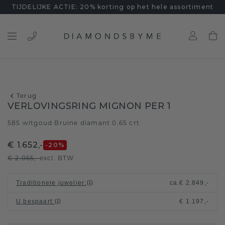
TIJDELIJKE ACTIE: 20% korting op het hele assortiment
Terug
VERLOVINGSRING MIGNON PER 1
585 witgoud
Bruine diamant 0.65 crt
/
€ 1.652,-
-20
%
€ 2.065,-
excl. BTW
Traditionele juwelier
:
ca.
€ 2.849,-
U bespaart
:
€ 1.197,-