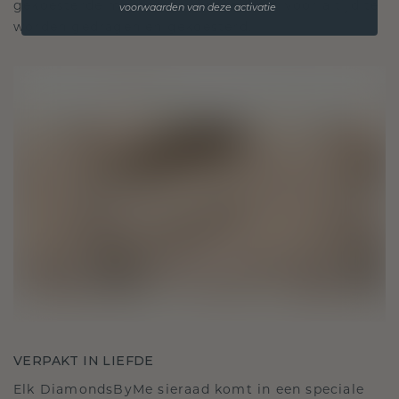
gekoesterde momenten, bedoeld om voor altijd te
voorwaarden van deze activatie
worden gedragen en gekoesterd.
VERPAKT IN LIEFDE
Elk DiamondsByMe sieraad komt in een speciale