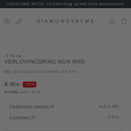
TIJDELIJKE ACTIE: 20% korting op het hele assortiment
Terug
VERLOVINGSRING NOA RND
585 goud
Custom diamant 6.8 mm
/
€ 924,-
-20
%
€ 1.155,-
excl. BTW
Traditionele juwelier
:
ca.
€ 1.499,-
U bespaart
:
€ 575,-