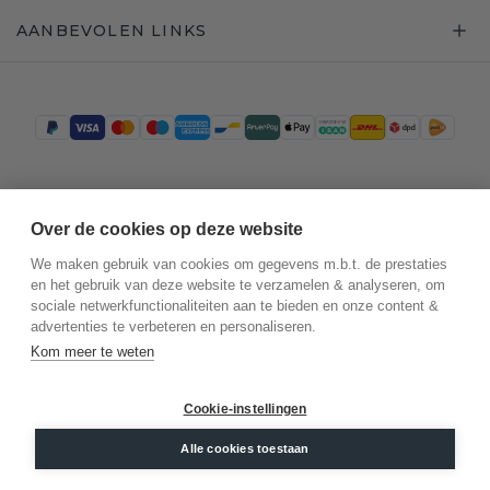
AANBEVOLEN LINKS
Trustpilot
Over de cookies op deze website
We maken gebruik van cookies om gegevens m.b.t. de prestaties
en het gebruik van deze website te verzamelen & analyseren, om
sociale netwerkfunctionaliteiten aan te bieden en onze content &
advertenties te verbeteren en personaliseren.
Kom meer te weten
Cookie-instellingen
©
2026
.
DiamondsByMe
Alle cookies toestaan
Privacy
Algemene voorwaarden