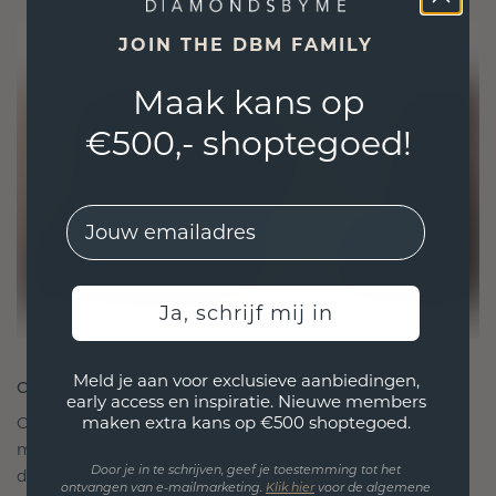
JOIN THE DBM FAMILY
Maak kans op
€500,- shoptegoed!
EMail
Ja, schrijf mij in
Meld je aan voor exclusieve aanbiedingen,
ONTWORPEN VOOR VERBINDING
early access en inspiratie. Nieuwe members
maken extra kans op €500 shoptegoed.
Onze ontwerpfilosofie is gericht op verbinding,
met elk stuk ontworpen om de tand des tijds te
Door je in te schrijven, geef je toestemming tot het
doorstaan. Het wordt jouw symbool van liefde en
ontvangen van e-mailmarketing.
Klik hie
r
voor de algemene