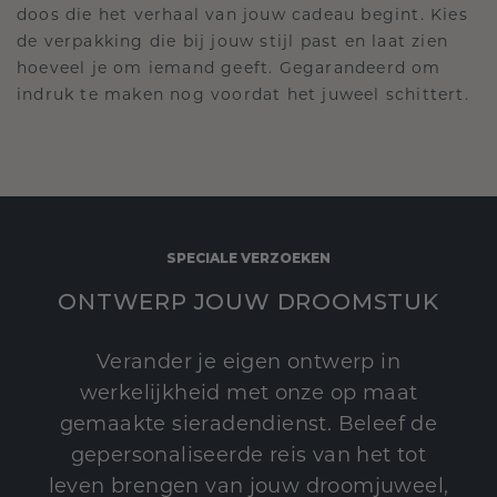
doos die het verhaal van jouw cadeau begint. Kies
de verpakking die bij jouw stijl past en laat zien
hoeveel je om iemand geeft. Gegarandeerd om
indruk te maken nog voordat het juweel schittert.
SPECIALE VERZOEKEN
ONTWERP JOUW DROOMSTUK
Verander je eigen ontwerp in
werkelijkheid met onze op maat
gemaakte sieradendienst. Beleef de
gepersonaliseerde reis van het tot
leven brengen van jouw droomjuweel,