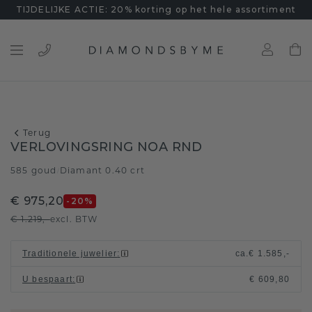
TIJDELIJKE ACTIE: 20% korting op het hele assortiment
Terug
VERLOVINGSRING NOA RND
585 goud
Diamant 0.40 crt
/
€ 975,20
-20
%
€ 1.219,-
excl. BTW
Traditionele juwelier
:
ca.
€ 1.585,-
U bespaart
:
€ 609,80