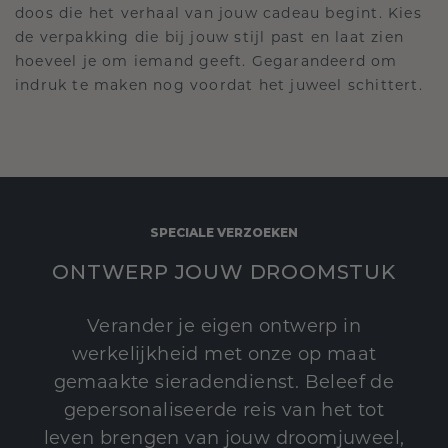
doos die het verhaal van jouw cadeau begint. Kies
de verpakking die bij jouw stijl past en laat zien
hoeveel je om iemand geeft. Gegarandeerd om
indruk te maken nog voordat het juweel schittert.
SPECIALE VERZOEKEN
ONTWERP JOUW DROOMSTUK
Verander je eigen ontwerp in
werkelijkheid met onze op maat
gemaakte sieradendienst. Beleef de
gepersonaliseerde reis van het tot
leven brengen van jouw droomjuweel,