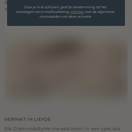
gekoesterde momenten, bedoeld om voor altijd te
Door je in te schrijven, geef je toestemming tot het
worden gedragen en gekoesterd.
ontvangen van e-mailmarketing.
Klik hie
r
voor de algemene
voorwaarden van deze activatie
VERPAKT IN LIEFDE
Elk DiamondsByMe sieraad komt in een speciale