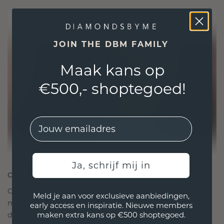
JOIN THE DBM FAMILY
Maak kans op
€500,- shoptegoed!
EMail
Ja, schrijf mij in
ONTWORPEN VOOR VERBINDING
Onze ontwerpfilosofie is gericht op verbinding,
Meld je aan voor exclusieve aanbiedingen,
met elk stuk ontworpen om de tand des tijds te
early access en inspiratie. Nieuwe members
maken extra kans op €500 shoptegoed.
doorstaan. Het wordt jouw symbool van liefde en