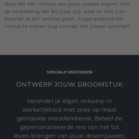
doos die het verhaal van jouw cadeau begint. Kies
de verpakking die bij jouw stijl past en laat zien
hoeveel je om iemand geeft. Gegarandeerd om
indruk te maken nog voordat het juweel schittert.
SPECIALE VERZOEKEN
ONTWERP JOUW DROOMSTUK
Verander je eigen ontwerp in
werkelijkheid met onze op maat
gemaakte sieradendienst. Beleef de
gepersonaliseerde reis van het tot
leven brengen van jouw droomjuweel,