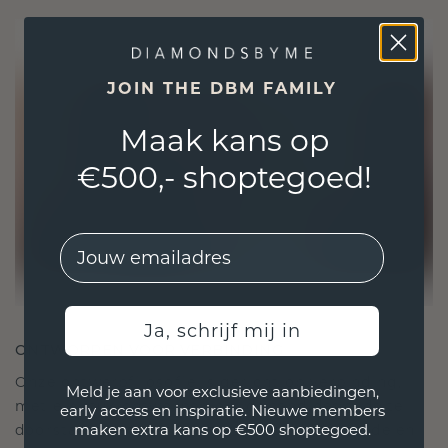
JOIN THE DBM FAMILY
Maak kans op
€500,- shoptegoed!
EMail
Ja, schrijf mij in
ONTWORPEN VOOR VERBINDING
Onze ontwerpfilosofie is gericht op verbinding,
Meld je aan voor exclusieve aanbiedingen,
met elk stuk ontworpen om de tand des tijds te
early access en inspiratie. Nieuwe members
maken extra kans op €500 shoptegoed.
doorstaan. Het wordt jouw symbool van liefde en