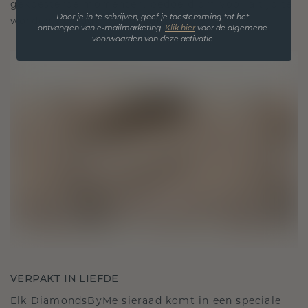
gekoesterde momenten, bedoeld om voor altijd te
Door je in te schrijven, geef je toestemming tot het
worden gedragen en gekoesterd.
ontvangen van e-mailmarketing.
Klik hie
r
voor de algemene
voorwaarden van deze activatie
VERPAKT IN LIEFDE
Elk DiamondsByMe sieraad komt in een speciale