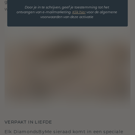
gekoesterde momenten, bedoeld om voor altijd te
Door je in te schrijven, geef je toestemming tot het
worden gedragen en gekoesterd.
ontvangen van e-mailmarketing.
Klik hie
r
voor de algemene
voorwaarden van deze activatie
VERPAKT IN LIEFDE
Elk DiamondsByMe sieraad komt in een speciale