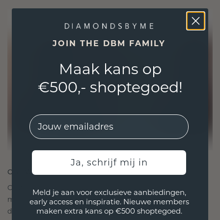
JOIN THE DBM FAMILY
Maak kans op
€500,- shoptegoed!
EMail
Ja, schrijf mij in
ONTWORPEN VOOR VERBINDING
Onze ontwerpfilosofie is gericht op verbinding,
Meld je aan voor exclusieve aanbiedingen,
met elk stuk ontworpen om de tand des tijds te
early access en inspiratie. Nieuwe members
maken extra kans op €500 shoptegoed.
doorstaan. Het wordt jouw symbool van liefde en