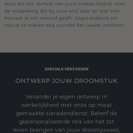
doos die het verhaal van jouw cadeau begint. Kies
de verpakking die bij jouw stijl past en laat zien
hoeveel je om iemand geeft. Gegarandeerd om
indruk te maken nog voordat het juweel schittert.
SPECIALE VERZOEKEN
ONTWERP JOUW DROOMSTUK
Verander je eigen ontwerp in
werkelijkheid met onze op maat
gemaakte sieradendienst. Beleef de
gepersonaliseerde reis van het tot
leven brengen van jouw droomjuweel,