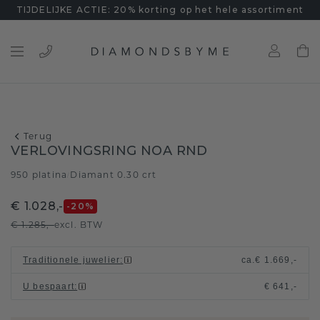
TIJDELIJKE ACTIE: 20% korting op het hele assortiment
Terug
VERLOVINGSRING NOA RND
950 platina
Diamant 0.30 crt
/
€ 1.028,-
-20
%
€ 1.285,-
excl. BTW
Traditionele juwelier
:
ca.
€ 1.669,-
U bespaart
:
€ 641,-