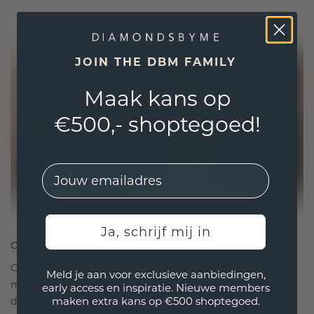
JOIN THE DBM FAMILY
Maak kans op
€500,- shoptegoed!
EMail
Ja, schrijf mij in
ONTWORPEN VOOR VERBINDING
Onze ontwerpfilosofie is gericht op verbinding,
Meld je aan voor exclusieve aanbiedingen,
met elk stuk ontworpen om de tand des tijds te
early access en inspiratie. Nieuwe members
maken extra kans op €500 shoptegoed.
doorstaan. Het wordt jouw symbool van liefde en