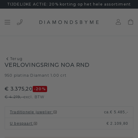
TIJDELIJKE ACTIE: 20% korting op het hele assortiment
Terug
VERLOVINGSRING NOA RND
950 platina
Diamant 1.00 crt
/
€ 3.375,20
-20
%
€ 4.219,-
excl. BTW
Traditionele juwelier
:
ca.
€ 5.485,-
U bespaart
:
€ 2.109,80