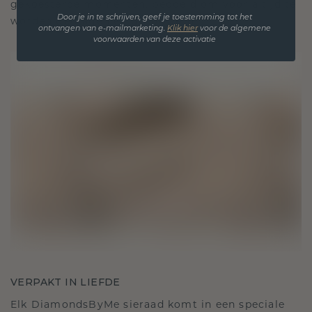
gekoesterde momenten, bedoeld om voor altijd te
Door je in te schrijven, geef je toestemming tot het
worden gedragen en gekoesterd.
ontvangen van e-mailmarketing.
Klik hie
r
voor de algemene
voorwaarden van deze activatie
VERPAKT IN LIEFDE
Elk DiamondsByMe sieraad komt in een speciale