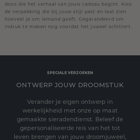
doos die het verhaal van jouw cadeau begint. Kies
de verpakking die bij jouw stijl past en laat zien
hoeveel je om iemand geeft. Gegarandeerd om
indruk te maken nog voordat het juweel schittert.
SPECIALE VERZOEKEN
ONTWERP JOUW DROOMSTUK
Verander je eigen ontwerp in
werkelijkheid met onze op maat
gemaakte sieradendienst. Beleef de
gepersonaliseerde reis van het tot
leven brengen van jouw droomjuweel,