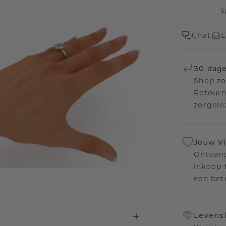
s
Chat
E
30 dage
Shop zo
Retourn
zorgelo
Jouw V
Ontvang
inkoop t
een bet
Levensl