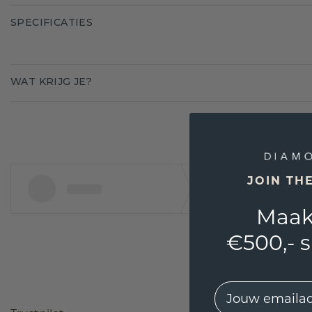
SPECIFICATIES
WAT KRIJG JE?
JOIN TH
Maak
€500,- 
EMail