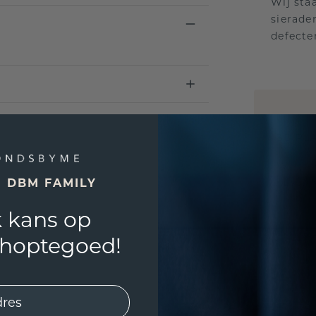
Wij sta
sierade
defecte
UNIEK
!
3D PLA
Wil jij
E DBM FAMILY
past? 
 kans op
shoptegoed!