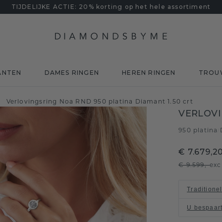
TIJDELIJKE ACTIE: 20% korting op het hele assortiment
ANTEN
DAMES RINGEN
HEREN RINGEN
TROU
Verlovingsring Noa RND 950 platina Diamant 1.50 crt
/
VERLOVI
950 platina
/
€ 7.679,2
€ 9.599,-
exc
Traditione
U bespaar