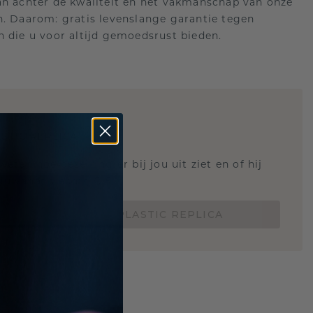
an achter de kwaliteit en het vakmanschap van onze
n. Daarom: gratis levenslange garantie tegen
n die u voor altijd gemoedsrust bieden.
STIC REPLICA
 weten hoe deze ring er bij jou uit ziet en of hij
Nu vanaf slechts €15,-
BESTEL EEN 3D PLASTIC REPLICA