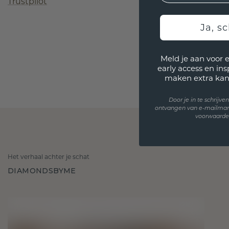
Trustpilot
Ja, sc
Meld je aan voor 
early access en in
maken extra kan
Door je in te schrijv
ontvangen van e-mailmar
voorwaarden
Het verhaal achter je schat
DIAMONDSBYME