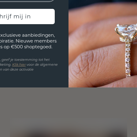
hrijf mij in
exclusieve aanbiedingen,
spiratie. Nieuwe members
s op €500 shoptegoed.
en, geef je toestemming tot het
keting.
Klik hie
r
voor de algemene
 van deze activatie