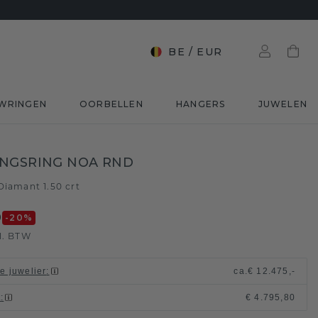
BE
/
EUR
WRINGEN
OORBELLEN
HANGERS
JUWELEN
NGSRING NOA RND
Diamant 1.50 crt
0
-20
%
l. BTW
le juwelier
:
ca.
€ 12.475,-
t
:
€ 4.795,80