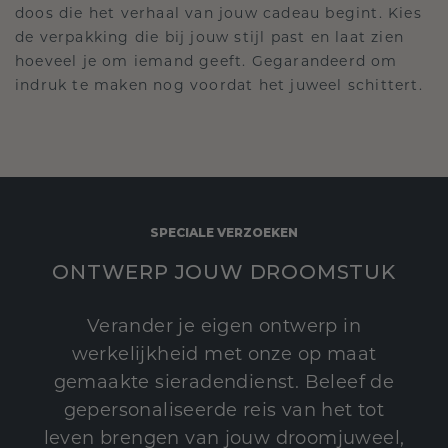
doos die het verhaal van jouw cadeau begint. Kies
de verpakking die bij jouw stijl past en laat zien
hoeveel je om iemand geeft. Gegarandeerd om
indruk te maken nog voordat het juweel schittert.
SPECIALE VERZOEKEN
ONTWERP JOUW DROOMSTUK
Verander je eigen ontwerp in
werkelijkheid met onze op maat
gemaakte sieradendienst. Beleef de
gepersonaliseerde reis van het tot
leven brengen van jouw droomjuweel,