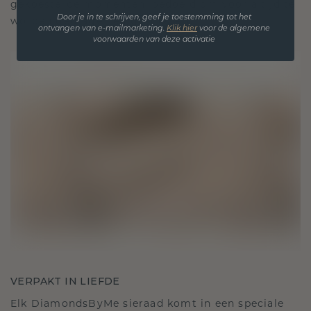
gekoesterde momenten, bedoeld om voor altijd te
Door je in te schrijven, geef je toestemming tot het
worden gedragen en gekoesterd.
ontvangen van e-mailmarketing.
Klik hie
r
voor de algemene
voorwaarden van deze activatie
VERPAKT IN LIEFDE
Elk DiamondsByMe sieraad komt in een speciale