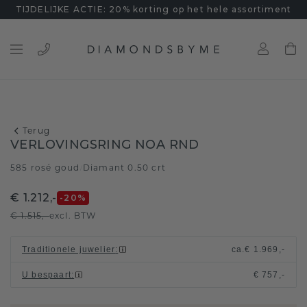
TIJDELIJKE ACTIE: 20% korting op het hele assortiment
Terug
VERLOVINGSRING NOA RND
585 rosé goud
Diamant 0.50 crt
/
€ 1.212,-
-20
%
€ 1.515,-
excl. BTW
Traditionele juwelier
:
ca.
€ 1.969,-
U bespaart
:
€ 757,-