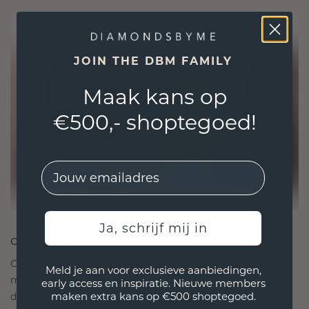
JOIN THE DBM FAMILY
Maak kans op
€500,- shoptegoed!
EMail
Ja, schrijf mij in
ONTWORPEN VOOR VERBINDING
Onze ontwerpfilosofie is gericht op verbinding,
Meld je aan voor exclusieve aanbiedingen,
met elk stuk ontworpen om de tand des tijds te
early access en inspiratie. Nieuwe members
maken extra kans op €500 shoptegoed.
doorstaan. Het wordt jouw symbool van liefde en