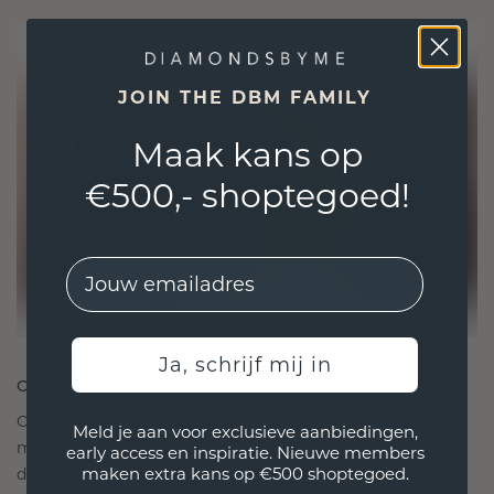
JOIN THE DBM FAMILY
Maak kans op
€500,- shoptegoed!
EMail
Ja, schrijf mij in
ONTWORPEN VOOR VERBINDING
Onze ontwerpfilosofie is gericht op verbinding,
Meld je aan voor exclusieve aanbiedingen,
met elk stuk ontworpen om de tand des tijds te
early access en inspiratie. Nieuwe members
maken extra kans op €500 shoptegoed.
doorstaan. Het wordt jouw symbool van liefde en