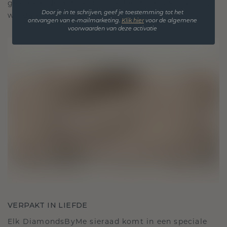
gekoesterde momenten, bedoeld om voor altijd te
Door je in te schrijven, geef je toestemming tot het
worden gedragen en gekoesterd.
ontvangen van e-mailmarketing.
Klik hie
r
voor de algemene
voorwaarden van deze activatie
VERPAKT IN LIEFDE
Elk DiamondsByMe sieraad komt in een speciale