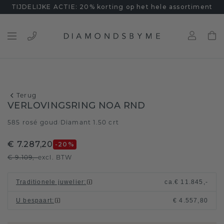
TIJDELIJKE ACTIE: 20% korting op het hele assortiment
Terug
VERLOVINGSRING NOA RND
585 rosé goud
Diamant 1.50 crt
/
€ 7.287,20
-20
%
€ 9.109,-
excl. BTW
Traditionele juwelier
:
ca.
€ 11.845,-
U bespaart
:
€ 4.557,80