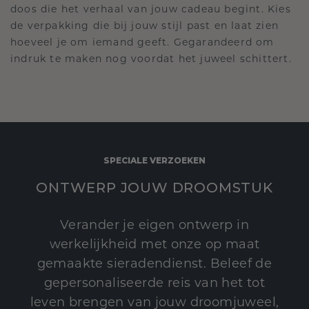
doos die het verhaal van jouw cadeau begint. Kies
de verpakking die bij jouw stijl past en laat zien
hoeveel je om iemand geeft. Gegarandeerd om
indruk te maken nog voordat het juweel schittert.
SPECIALE VERZOEKEN
ONTWERP JOUW DROOMSTUK
Verander je eigen ontwerp in
werkelijkheid met onze op maat
gemaakte sieradendienst. Beleef de
gepersonaliseerde reis van het tot
leven brengen van jouw droomjuweel,