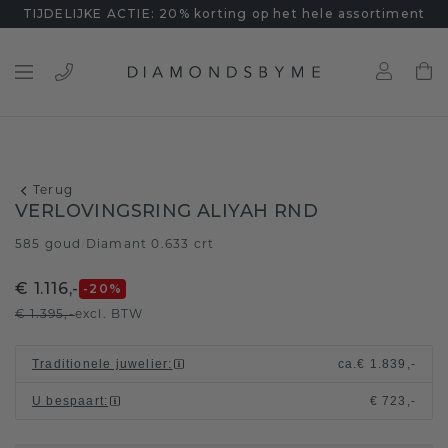
TIJDELIJKE ACTIE: 20% korting op het hele assortiment
Terug
VERLOVINGSRING ALIYAH RND
585 goud
Diamant 0.633 crt
/
€ 1.116,-
-20
%
€ 1.395,-
excl. BTW
Traditionele juwelier
:
ca.
€ 1.839,-
U bespaart
:
€ 723,-