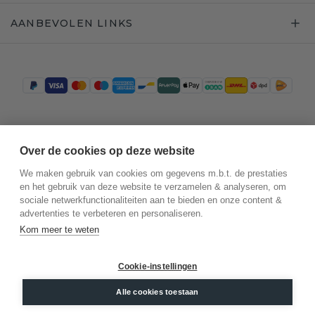
AANBEVOLEN LINKS
Trustpilot
Over de cookies op deze website
We maken gebruik van cookies om gegevens m.b.t. de prestaties
en het gebruik van deze website te verzamelen & analyseren, om
sociale netwerkfunctionaliteiten aan te bieden en onze content &
advertenties te verbeteren en personaliseren.
Kom meer te weten
Cookie-instellingen
©
2026
.
DiamondsByMe
Alle cookies toestaan
Privacy
Algemene voorwaarden