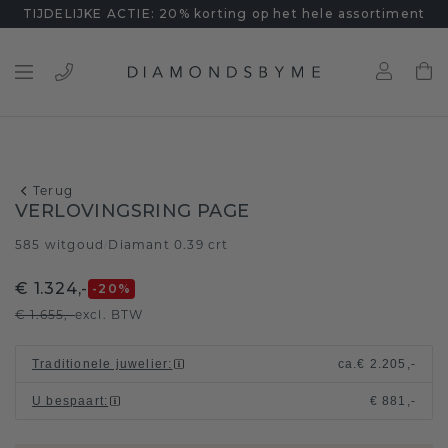
TIJDELIJKE ACTIE: 20% korting op het hele assortiment
Terug
VERLOVINGSRING PAGE
585 witgoud
Diamant 0.39 crt
/
€ 1.324,-
-20
%
€ 1.655,-
excl. BTW
Traditionele juwelier
:
ca.
€ 2.205,-
U bespaart
:
€ 881,-