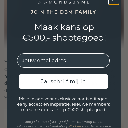
JOIN THE DBM FAMILY
Maak kans op
€500,- shoptegoed!
EMail
ONTWORPEN VOOR VERBINDING
Onze ontwerpfilosofie is gericht op verbinding,
met elk stuk ontworpen om de tand des tijds te
Ja, schrijf mij in
doorstaan. Het wordt jouw symbool van liefde en
gekoesterde momenten, bedoeld om voor altijd te
worden gedragen en gekoesterd.
Meld je aan voor exclusieve aanbiedingen,
early access en inspiratie. Nieuwe members
maken extra kans op €500 shoptegoed.
Door je in te schrijven, geef je toestemming tot het
ontvangen van e-mailmarketing.
Klik hie
r
voor de algemene