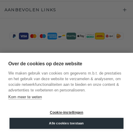
AANBEVOLEN LINKS
Trustpilot
Over de cookies op deze website
We maken gebruik van cookies om gegevens m.b.t. de prestaties
en het gebruik van deze website te verzamelen & analyseren, om
sociale netwerkfunctionaliteiten aan te bieden en onze content &
advertenties te verbeteren en personaliseren.
Kom meer te weten
Cookie-instellingen
©
2026
.
DiamondsByMe
Alle cookies toestaan
Privacy
Algemene voorwaarden