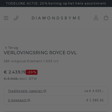
TIJDELIJKE ACTIE: 20% korting op het hele assortiment
Terug
VERLOVINGSRING ROYCE OVL
585 witgoud
Diamant 1.003 crt
/
€ 2.439,19
-20
%
€ 3.049,-
excl. BTW
Traditionele juwelier
:
ca.
€ 4.025,-
U bespaart
:
€ 1.585,81