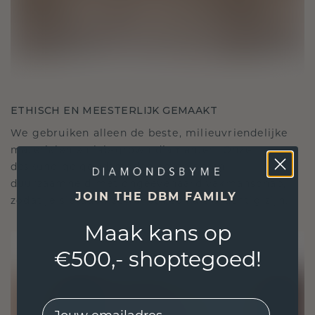
ETHISCH EN MEESTERLIJK GEMAAKT
We gebruiken alleen de beste, milieuvriendelijke
materialen en lab-grown diamanten. Onze
deskundige goudsmeden combineren
duurzaamheid met ongeëvenaard vakmanschap,
JOIN THE DBM FAMILY
zodat je sieraden zowel ethisch als prachtig zijn.
Maak kans op
€500,- shoptegoed!
EMail