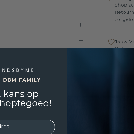
Shop zo
Retourn
zorgelo
Jouw V
Ontvang
inkoop t
een bet
E DBM FAMILY
Levensl
 kans op
Wij sta
sierade
shoptegoed!
defecte