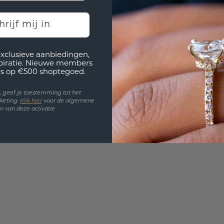
UNIEK
!
hrijf mij in
3D PLA
Wil jij
exclusieve aanbiedingen,
past? 
spiratie. Nieuwe members
s op €500 shoptegoed.
en, geef je toestemming tot het
keting.
Klik hie
r
voor de algemene
 van deze activatie