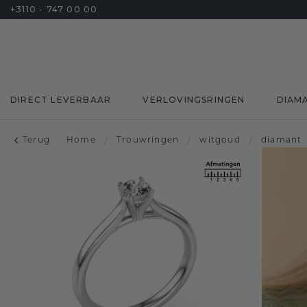
+3110 - 747 00 00
DIRECT LEVERBAAR
VERLOVINGSRINGEN
DIAM
Terug
Home
/
Trouwringen
/
witgoud
/
diamant