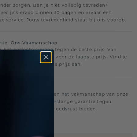
nder zorgen. Ben je niet volledig tevreden?
eer je sieraad binnen 30 dagen en ervaar een
ze service. Jouw tevredenheid staat bij ons voorop.
isie, Ons Vakmanschap
 het perfecte sieraad tegen de beste prijs. Van
ot creatie, wij zorgen voor de laagste prijs. Vind je
ere deal? Wij passen de prijs aan!
ange garantie
an achter de kwaliteit en het vakmanschap van onze
n. Daarom: gratis levenslange garantie tegen
n die u voor altijd gemoedsrust bieden.