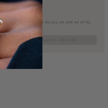
STIC REPLICA
 weten hoe deze ring er bij jou uit ziet en of hij
Nu vanaf slechts €15,-
BESTEL EEN 3D PLASTIC REPLICA