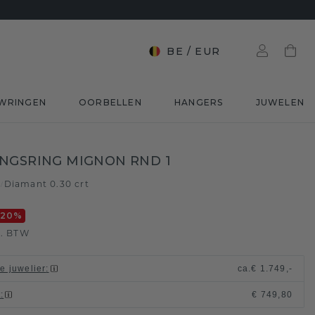
BE
/
EUR
WRINGEN
OORBELLEN
HANGERS
JUWELEN
NGSRING MIGNON RND 1
d
Diamant 0.30 crt
/
-20
%
l. BTW
le juwelier
:
ca.
€ 1.749,-
t
:
€ 749,80