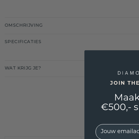
OMSCHRIJVING
SPECIFICATIES
WAT KRIJG JE?
JOIN TH
Maak
€500,- 
EMail