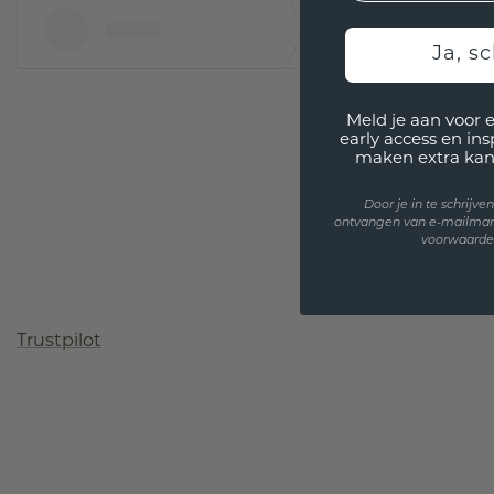
Ja, sc
Meld je aan voor 
early access en in
maken extra kan
Door je in te schrijv
ontvangen van e-mailmar
voorwaarden
Trustpilot