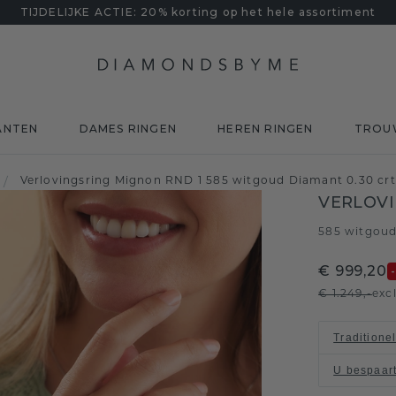
TIJDELIJKE ACTIE: 20% korting op het hele assortiment
ANTEN
DAMES RINGEN
HEREN RINGEN
TROU
/
Verlovingsring Mignon RND 1 585 witgoud Diamant 0.30 crt
VERLOVI
585 witgou
€ 999,20
€ 1.249,-
exc
Traditione
U bespaar