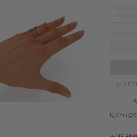
BEST
s
Chat
E
30 dage