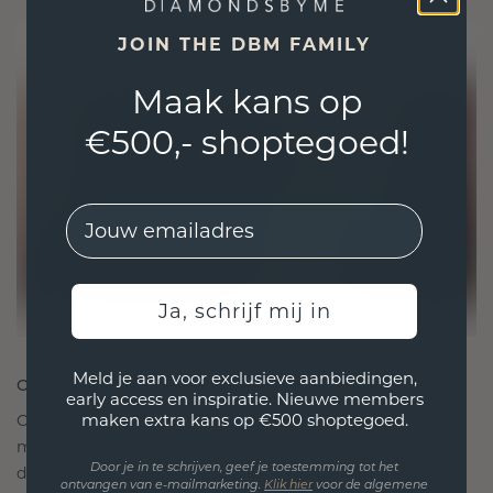
JOIN THE DBM FAMILY
Maak kans op
€500,- shoptegoed!
EMail
Ja, schrijf mij in
Meld je aan voor exclusieve aanbiedingen,
ONTWORPEN VOOR VERBINDING
early access en inspiratie. Nieuwe members
maken extra kans op €500 shoptegoed.
Onze ontwerpfilosofie is gericht op verbinding,
met elk stuk ontworpen om de tand des tijds te
Door je in te schrijven, geef je toestemming tot het
doorstaan. Het wordt jouw symbool van liefde en
ontvangen van e-mailmarketing.
Klik hie
r
voor de algemene