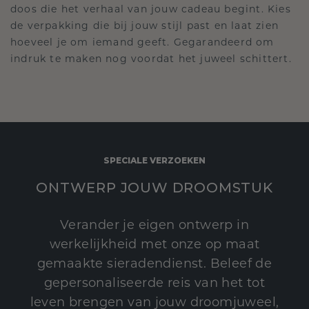
doos die het verhaal van jouw cadeau begint. Kies
de verpakking die bij jouw stijl past en laat zien
hoeveel je om iemand geeft. Gegarandeerd om
indruk te maken nog voordat het juweel schittert.
SPECIALE VERZOEKEN
ONTWERP JOUW DROOMSTUK
Verander je eigen ontwerp in
werkelijkheid met onze op maat
gemaakte sieradendienst. Beleef de
gepersonaliseerde reis van het tot
leven brengen van jouw droomjuweel,