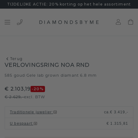
TIJDELIJKE ACTIE: 20% korting op het hele assortiment
Terug
VERLOVINGSRING NOA RND
585 goud
Gele lab grown diamant 6.8 mm
/
€ 2.103,19
-20
%
€ 2.629,-
excl. BTW
Traditionele juwelier
:
ca.
€ 3.419,-
U bespaart
:
€ 1.315,81