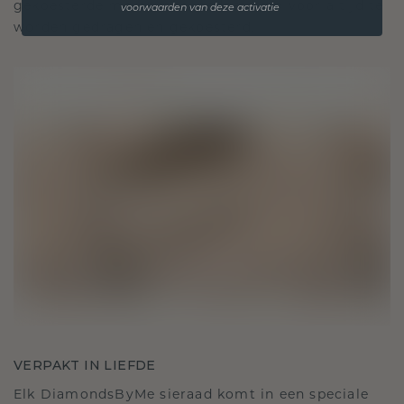
gekoesterde momenten, bedoeld om voor altijd te
voorwaarden van deze activatie
worden gedragen en gekoesterd.
VERPAKT IN LIEFDE
Elk DiamondsByMe sieraad komt in een speciale