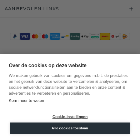
AANBEVOLEN LINKS
Trustpilot
Over de cookies op deze website
We maken gebruik van cookies om gegevens m.b.t. de prestaties
en het gebruik van deze website te verzamelen & analyseren, om
sociale netwerkfunctionaliteiten aan te bieden en onze content &
advertenties te verbeteren en personaliseren.
Kom meer te weten
Cookie-instellingen
©
2026
.
DiamondsByMe
Alle cookies toestaan
Privacy
Algemene voorwaarden