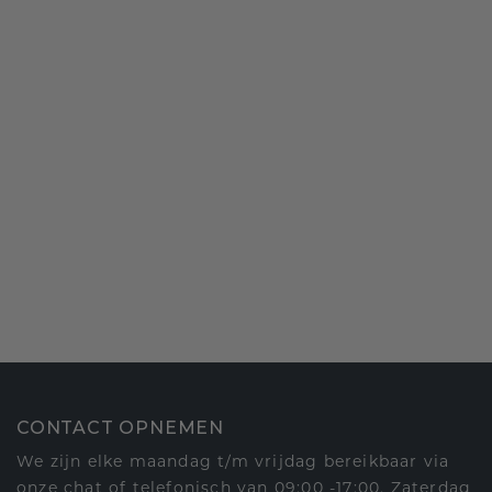
CONTACT OPNEMEN
We zijn elke maandag t/m vrijdag bereikbaar via
onze chat of telefonisch van 09:00 -17:00. Zaterdag