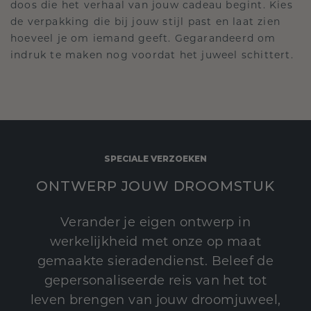
doos die het verhaal van jouw cadeau begint. Kies
de verpakking die bij jouw stijl past en laat zien
hoeveel je om iemand geeft. Gegarandeerd om
indruk te maken nog voordat het juweel schittert.
SPECIALE VERZOEKEN
ONTWERP JOUW DROOMSTUK
Verander je eigen ontwerp in
werkelijkheid met onze op maat
gemaakte sieradendienst. Beleef de
gepersonaliseerde reis van het tot
leven brengen van jouw droomjuweel,