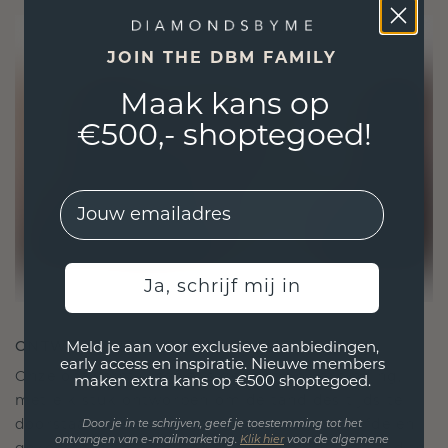
JOIN THE DBM FAMILY
Maak kans op
€500,- shoptegoed!
EMail
Ja, schrijf mij in
ONTWORPEN VOOR VERBINDING
Meld je aan voor exclusieve aanbiedingen,
early access en inspiratie. Nieuwe members
Onze ontwerpfilosofie is gericht op verbinding,
maken extra kans op €500 shoptegoed.
met elk stuk ontworpen om de tand des tijds te
doorstaan. Het wordt jouw symbool van liefde en
Door je in te schrijven, geef je toestemming tot het
ontvangen van e-mailmarketing.
Klik hie
r
voor de algemene