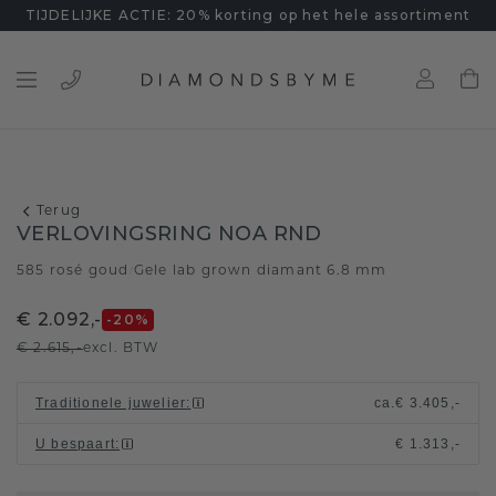
TIJDELIJKE ACTIE: 20% korting op het hele assortiment
Terug
VERLOVINGSRING NOA RND
585 rosé goud
Gele lab grown diamant 6.8 mm
/
€ 2.092,-
-20
%
€ 2.615,-
excl. BTW
Traditionele juwelier
:
ca.
€ 3.405,-
U bespaart
:
€ 1.313,-