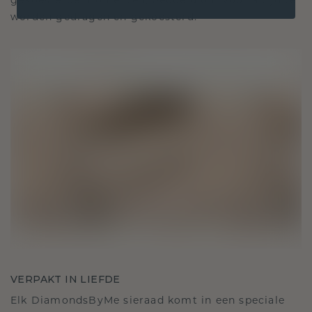
gekoesterde momenten, bedoeld om voor altijd te
worden gedragen en gekoesterd.
VERPAKT IN LIEFDE
Elk DiamondsByMe sieraad komt in een speciale