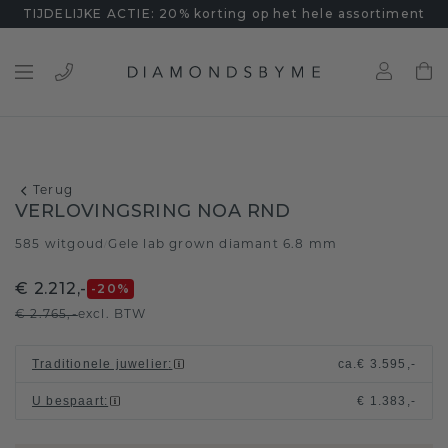
TIJDELIJKE ACTIE: 20% korting op het hele assortiment
Terug
VERLOVINGSRING NOA RND
585 witgoud
Gele lab grown diamant 6.8 mm
/
€ 2.212,-
-20
%
€ 2.765,-
excl. BTW
Traditionele juwelier
:
ca.
€ 3.595,-
U bespaart
:
€ 1.383,-