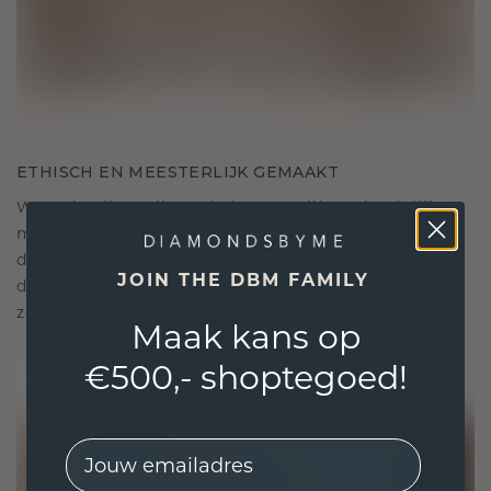
ETHISCH EN MEESTERLIJK GEMAAKT
We gebruiken alleen de beste, milieuvriendelijke
materialen en lab-grown diamanten. Onze
deskundige goudsmeden combineren
JOIN THE DBM FAMILY
duurzaamheid met ongeëvenaard vakmanschap,
zodat je sieraden zowel ethisch als prachtig zijn.
Maak kans op
€500,- shoptegoed!
EMail