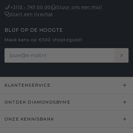
+3110 - 747 00 00
Stuur ons een mail
Start een livechat
BLIJF OP DE HOOGTE
Maak kans op €500 shoptegoed!
KLANTENSERVICE
ONTDEK DIAMONDSBYME
ONZE KENNISBANK