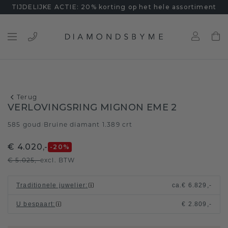
TIJDELIJKE ACTIE: 20% korting op het hele assortiment
Terug
VERLOVINGSRING MIGNON EME 2
585 goud
Bruine diamant 1.389 crt
/
€ 4.020,-
-20
%
€ 5.025,-
excl. BTW
Traditionele juwelier
:
ca.
€ 6.829,-
U bespaart
:
€ 2.809,-