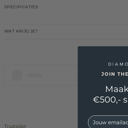
SPECIFICATIES
WAT KRIJG JE?
JOIN TH
Maak
€500,- 
EMail
Trustpilot