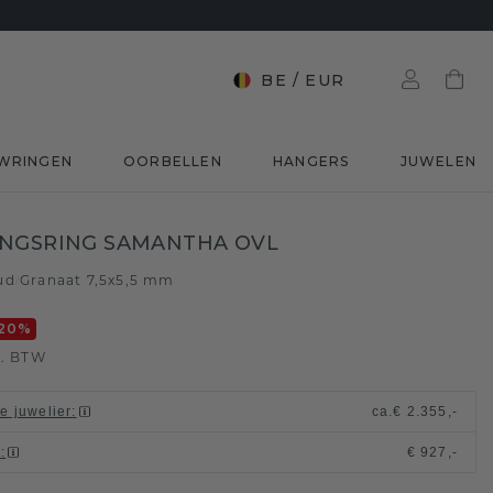
BE
/
EUR
WRINGEN
OORBELLEN
HANGERS
JUWELEN
INGSRING SAMANTHA OVL
ud
Granaat 7,5x5,5 mm
/
20
%
l. BTW
le juwelier
:
ca.
€ 2.355,-
t
:
€ 927,-