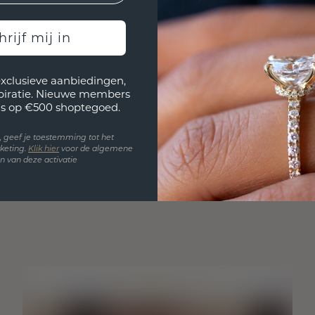
hrijf mij in
exclusieve aanbiedingen,
spiratie. Nieuwe members
s op €500 shoptegoed.
en, geef je toestemming tot het
keting.
Klik hie
r
voor de algemene
 van deze activatie