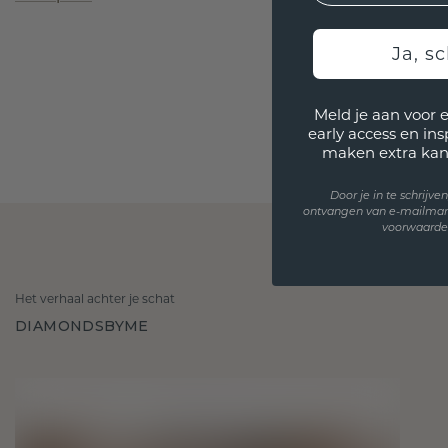
Ja, sc
Meld je aan voor 
early access en in
maken extra kan
Door je in te schrijv
ontvangen van e-mailmar
voorwaarden
Het verhaal achter je schat
DIAMONDSBYME