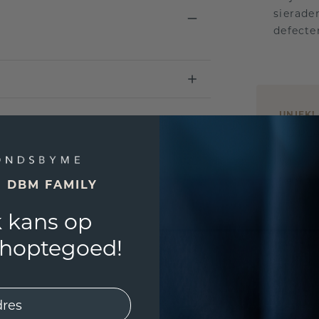
sierade
defecte
UNIEK
!
3D PLA
Wil jij
past? 
E DBM FAMILY
 kans op
shoptegoed!