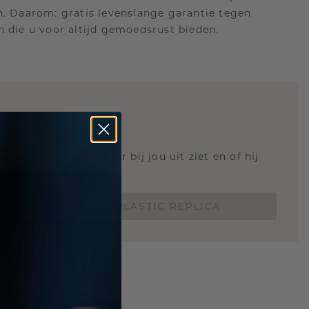
n. Daarom: gratis levenslange garantie tegen
n die u voor altijd gemoedsrust bieden.
STIC REPLICA
 weten hoe deze ring er bij jou uit ziet en of hij
Nu vanaf slechts €15,-
BESTEL EEN 3D PLASTIC REPLICA