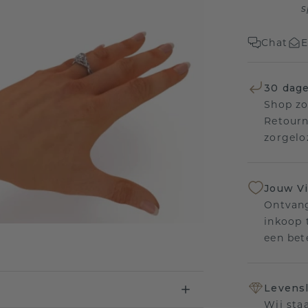
s
Chat
E
30 dage
Shop zo
Retourn
zorgelo
Jouw V
Ontvang
inkoop t
een bet
Levensl
Wij sta