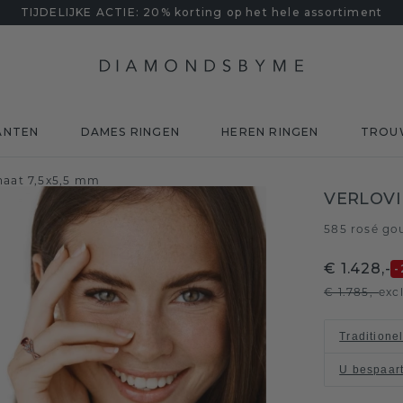
TIJDELIJKE ACTIE: 20% korting op het hele assortiment
ANTEN
DAMES RINGEN
HEREN RINGEN
TROU
naat 7,5x5,5 mm
VERLOV
585 rosé go
€ 1.428,-
-
€ 1.785,-
exc
Traditione
U bespaar