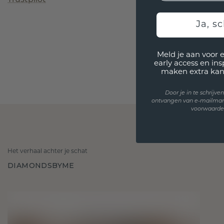
Ja, sc
Meld je aan voor 
early access en in
maken extra kan
Door je in te schrijv
ontvangen van e-mailmar
voorwaarden
Het verhaal achter je schat
DIAMONDSBYME