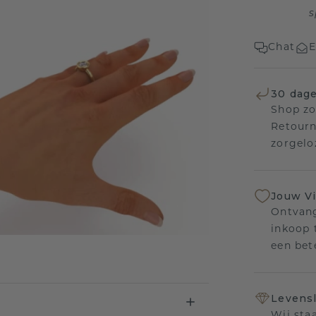
s
Chat
E
30 dage
Shop zo
Retourn
zorgelo
Jouw V
Ontvang
inkoop t
een bet
Levensl
Wij sta