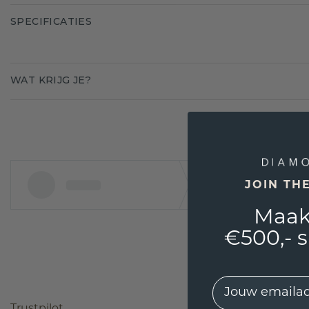
SPECIFICATIES
WAT KRIJG JE?
JOIN TH
Maak
€500,- 
EMail
Trustpilot