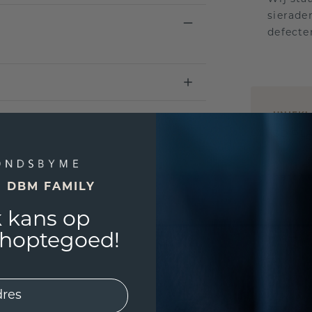
sierade
defecte
UNIEK
!
3D PLA
Wil jij
past? 
E DBM FAMILY
 kans op
shoptegoed!