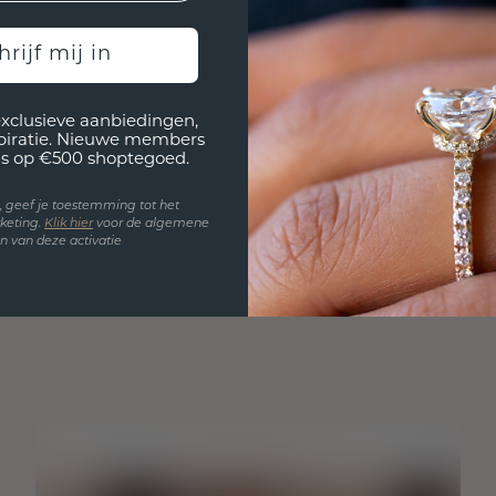
hrijf mij in
exclusieve aanbiedingen,
spiratie. Nieuwe members
s op €500 shoptegoed.
en, geef je toestemming tot het
keting.
Klik hie
r
voor de algemene
 van deze activatie