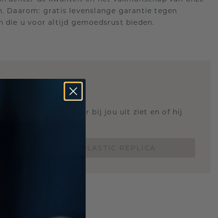
n. Daarom: gratis levenslange garantie tegen
n die u voor altijd gemoedsrust bieden.
STIC REPLICA
 weten hoe deze ring er bij jou uit ziet en of hij
Nu vanaf slechts €15,-
BESTEL EEN 3D PLASTIC REPLICA