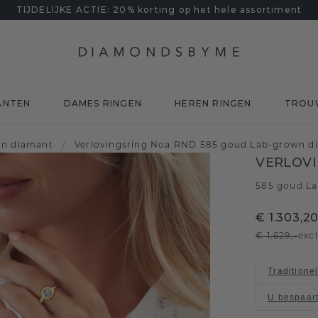
TIJDELIJKE ACTIE: 20% korting op het hele assortiment
ANTEN
DAMES RINGEN
HEREN RINGEN
TROU
wn diamant
/
Verlovingsring Noa RND 585 goud Lab-grown di
VERLOVI
585 goud
La
/
€ 1.303,2
€ 1.629,-
exc
Traditione
U bespaar