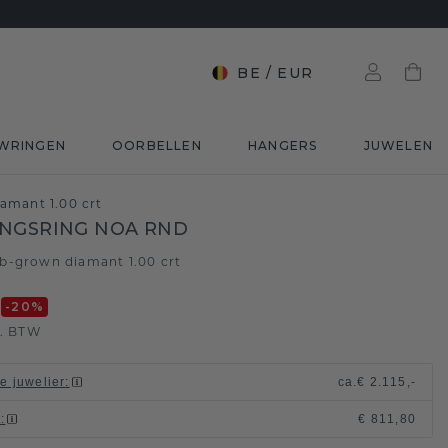
BE
/
EUR
WRINGEN
OORBELLEN
HANGERS
JUWELEN
amant 1.00 crt
NGSRING NOA RND
b-grown diamant 1.00 crt
0
-20
%
l. BTW
le juwelier
:
ca.
€ 2.115,-
t
:
€ 811,80