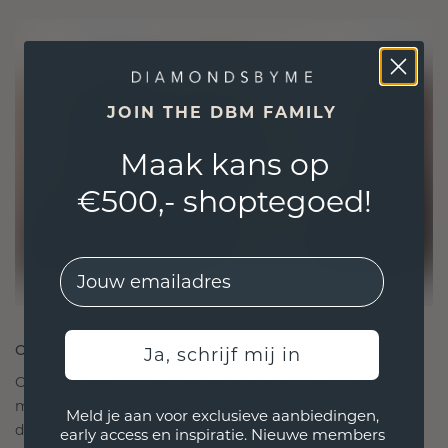
JOIN THE DBM FAMILY
Maak kans op
€500,- shoptegoed!
EMail
ONTWORPEN VOOR VERBINDING
Ja, schrijf mij in
Onze ontwerpfilosofie is gericht op verbinding,
met elk stuk ontworpen om de tand des tijds te
Meld je aan voor exclusieve aanbiedingen,
doorstaan. Het wordt jouw symbool van liefde en
early access en inspiratie. Nieuwe members