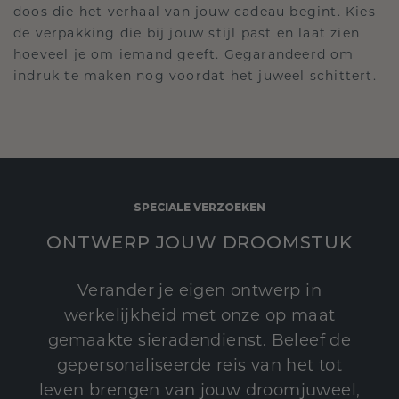
doos die het verhaal van jouw cadeau begint. Kies
de verpakking die bij jouw stijl past en laat zien
hoeveel je om iemand geeft. Gegarandeerd om
indruk te maken nog voordat het juweel schittert.
SPECIALE VERZOEKEN
ONTWERP JOUW DROOMSTUK
Verander je eigen ontwerp in
werkelijkheid met onze op maat
gemaakte sieradendienst. Beleef de
gepersonaliseerde reis van het tot
leven brengen van jouw droomjuweel,