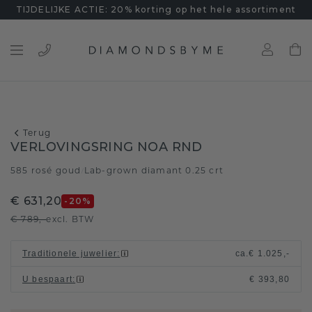
TIJDELIJKE ACTIE: 20% korting op het hele assortiment
Terug
VERLOVINGSRING NOA RND
585 rosé goud
Lab-grown diamant 0.25 crt
/
€ 631,20
-20
%
€ 789,-
excl. BTW
Traditionele juwelier
:
ca.
€ 1.025,-
U bespaart
:
€ 393,80