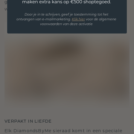
maken extra kans op €500 shoptegoed.
gekoesterde momenten, bedoeld om voor altijd te
worden gedragen en gekoesterd.
Door je in te schrijven, geef je toestemming tot het
ontvangen van e-mailmarketing.
Klik hie
r
voor de algemene
voorwaarden van deze activatie
VERPAKT IN LIEFDE
Elk DiamondsByMe sieraad komt in een speciale