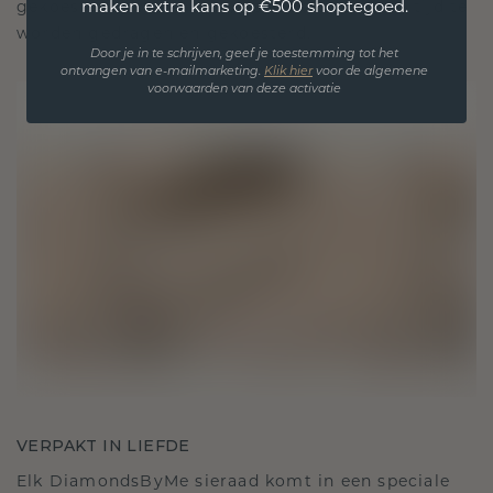
maken extra kans op €500 shoptegoed.
gekoesterde momenten, bedoeld om voor altijd te
worden gedragen en gekoesterd.
Door je in te schrijven, geef je toestemming tot het
ontvangen van e-mailmarketing.
Klik hie
r
voor de algemene
voorwaarden van deze activatie
VERPAKT IN LIEFDE
Elk DiamondsByMe sieraad komt in een speciale