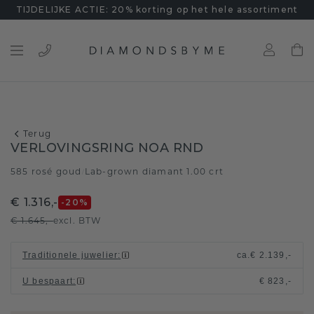
TIJDELIJKE ACTIE: 20% korting op het hele assortiment
Terug
VERLOVINGSRING NOA RND
585 rosé goud
Lab-grown diamant 1.00 crt
/
€ 1.316,-
-20
%
€ 1.645,-
excl. BTW
Traditionele juwelier
:
ca.
€ 2.139,-
U bespaart
:
€ 823,-