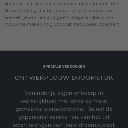
doos die het verhaal van jouw cadeau begint. Kies
de verpakking die bij jouw stijl past en laat zien
hoeveel je om iemand geeft. Gegarandeerd om
indruk te maken nog voordat het juweel schittert.
SPECIALE VERZOEKEN
ONTWERP JOUW DROOMSTUK
Verander je eigen ontwerp in
werkelijkheid met onze op maat
gemaakte sieradendienst. Beleef de
gepersonaliseerde reis van het tot
leven brengen van jouw droomjuweel,