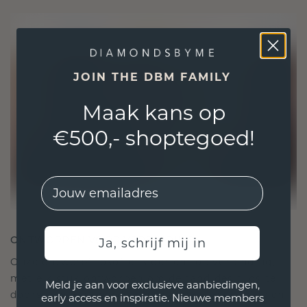
JOIN THE DBM FAMILY
Maak kans op
€500,- shoptegoed!
EMail
ONTWORPEN VOOR VERBINDING
Ja, schrijf mij in
Onze ontwerpfilosofie is gericht op verbinding,
met elk stuk ontworpen om de tand des tijds te
Meld je aan voor exclusieve aanbiedingen,
doorstaan. Het wordt jouw symbool van liefde en
early access en inspiratie. Nieuwe members