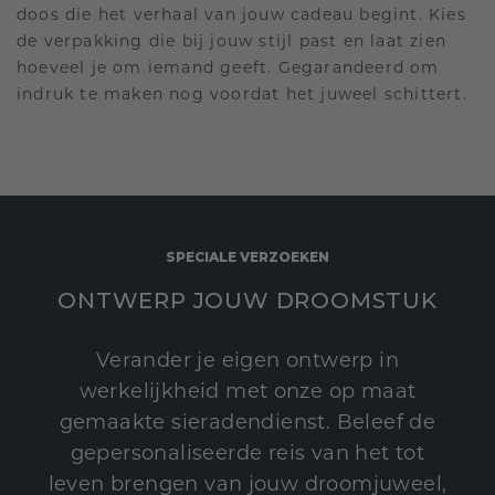
doos die het verhaal van jouw cadeau begint. Kies
de verpakking die bij jouw stijl past en laat zien
hoeveel je om iemand geeft. Gegarandeerd om
indruk te maken nog voordat het juweel schittert.
SPECIALE VERZOEKEN
ONTWERP JOUW DROOMSTUK
Verander je eigen ontwerp in
werkelijkheid met onze op maat
gemaakte sieradendienst. Beleef de
gepersonaliseerde reis van het tot
leven brengen van jouw droomjuweel,