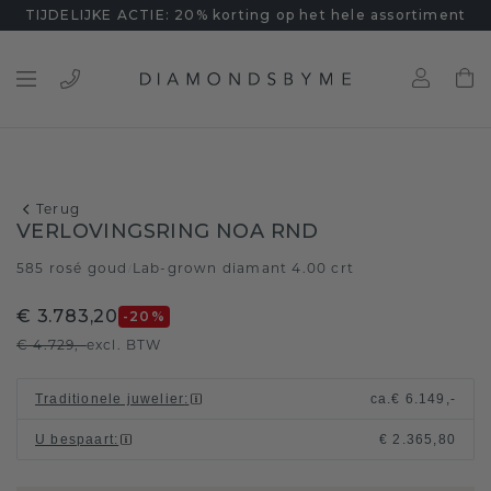
TIJDELIJKE ACTIE: 20% korting op het hele assortiment
Terug
VERLOVINGSRING NOA RND
585 rosé goud
Lab-grown diamant 4.00 crt
/
€ 3.783,20
-20
%
€ 4.729,-
excl. BTW
Traditionele juwelier
:
ca.
€ 6.149,-
U bespaart
:
€ 2.365,80