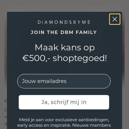
JOIN THE DBM FAMILY
Maak kans op
€500,- shoptegoed!
EMail
ONTWORPEN VOOR VERBINDING
Ja, schrijf mij in
Onze ontwerpfilosofie is gericht op verbinding,
met elk stuk ontworpen om de tand des tijds te
Meld je aan voor exclusieve aanbiedingen,
doorstaan. Het wordt jouw symbool van liefde en
early access en inspiratie. Nieuwe members