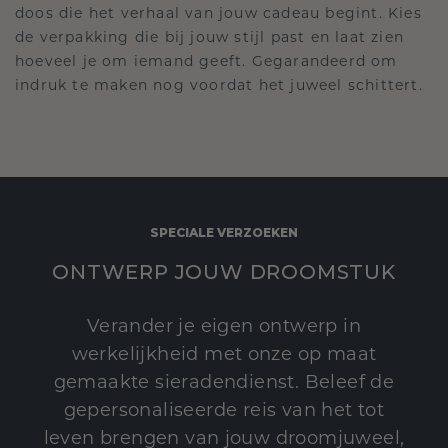
doos die het verhaal van jouw cadeau begint. Kies
de verpakking die bij jouw stijl past en laat zien
hoeveel je om iemand geeft. Gegarandeerd om
indruk te maken nog voordat het juweel schittert.
SPECIALE VERZOEKEN
ONTWERP JOUW DROOMSTUK
Verander je eigen ontwerp in
werkelijkheid met onze op maat
gemaakte sieradendienst. Beleef de
gepersonaliseerde reis van het tot
leven brengen van jouw droomjuweel,