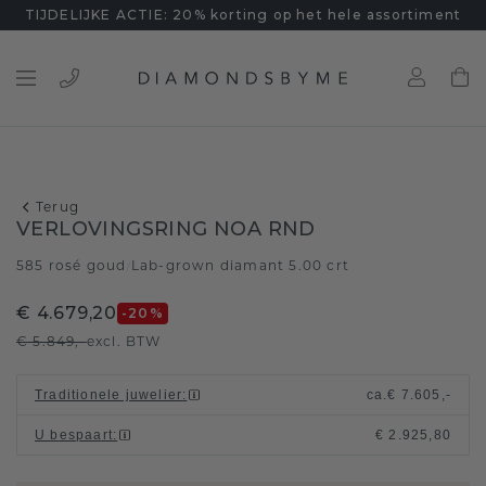
TIJDELIJKE ACTIE: 20% korting op het hele assortiment
Terug
VERLOVINGSRING NOA RND
585 rosé goud
Lab-grown diamant 5.00 crt
/
€ 4.679,20
-20
%
€ 5.849,-
excl. BTW
Traditionele juwelier
:
ca.
€ 7.605,-
U bespaart
:
€ 2.925,80