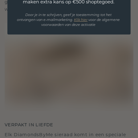
maken extra kans op €500 shoptegoed.
gekoesterde momenten, bedoeld om voor altijd te
worden gedragen en gekoesterd.
Door je in te schrijven, geef je toestemming tot het
ontvangen van e-mailmarketing.
Klik hie
r
voor de algemene
voorwaarden van deze activatie
VERPAKT IN LIEFDE
Elk DiamondsByMe sieraad komt in een speciale