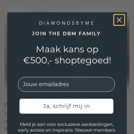
JOIN THE DBM FAMILY
Maak kans op
€500,- shoptegoed!
EMail
ONTWORPEN VOOR VERBINDING
Ja, schrijf mij in
Onze ontwerpfilosofie is gericht op verbinding,
met elk stuk ontworpen om de tand des tijds te
Meld je aan voor exclusieve aanbiedingen,
doorstaan. Het wordt jouw symbool van liefde en
early access en inspiratie. Nieuwe members