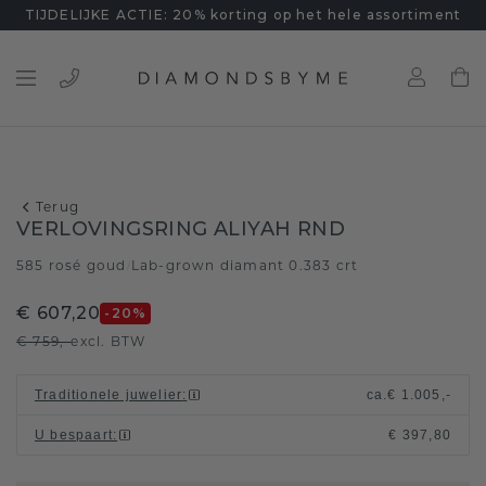
TIJDELIJKE ACTIE: 20% korting op het hele assortiment
Terug
VERLOVINGSRING ALIYAH RND
585 rosé goud
Lab-grown diamant 0.383 crt
/
€ 607,20
-20
%
€ 759,-
excl. BTW
Traditionele juwelier
:
ca.
€ 1.005,-
U bespaart
:
€ 397,80