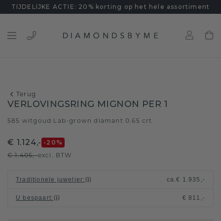
TIJDELIJKE ACTIE: 20% korting op het hele assortiment
Terug
VERLOVINGSRING MIGNON PER 1
585 witgoud
Lab-grown diamant 0.65 crt
/
€ 1.124,-
-20
%
€ 1.405,-
excl. BTW
Traditionele juwelier
:
ca.
€ 1.935,-
U bespaart
:
€ 811,-