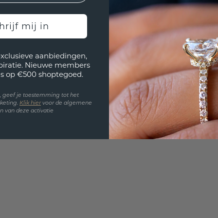
Wil jij
hrijf mij in
past? 
exclusieve aanbiedingen,
spiratie. Nieuwe members
s op €500 shoptegoed.
en, geef je toestemming tot het
keting.
Klik hie
r
voor de algemene
 van deze activatie