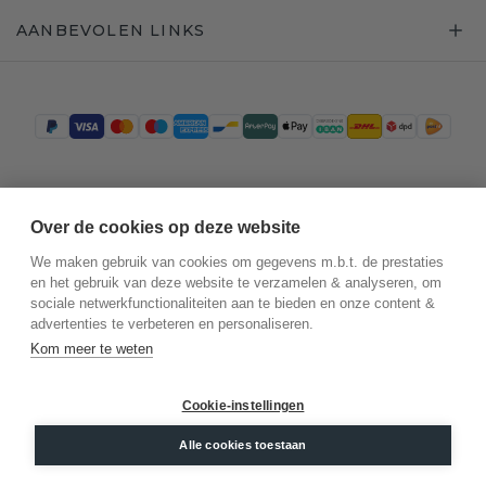
AANBEVOLEN LINKS
Trustpilot
Over de cookies op deze website
We maken gebruik van cookies om gegevens m.b.t. de prestaties
en het gebruik van deze website te verzamelen & analyseren, om
sociale netwerkfunctionaliteiten aan te bieden en onze content &
advertenties te verbeteren en personaliseren.
Kom meer te weten
Cookie-instellingen
©
2026
.
DiamondsByMe
Alle cookies toestaan
Privacy
Algemene voorwaarden