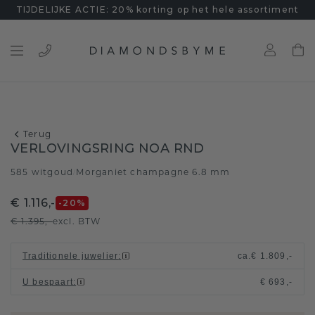
TIJDELIJKE ACTIE: 20% korting op het hele assortiment
Terug
VERLOVINGSRING NOA RND
585 witgoud
Morganiet champagne 6.8 mm
/
€ 1.116,-
-20
%
€ 1.395,-
excl. BTW
Traditionele juwelier
:
ca.
€ 1.809,-
U bespaart
:
€ 693,-