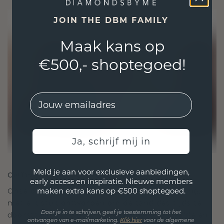
JOIN THE DBM FAMILY
Maak kans op
€500,- shoptegoed!
EMail
Ja, schrijf mij in
Meld je aan voor exclusieve aanbiedingen,
ONTWORPEN VOOR VERBINDING
early access en inspiratie. Nieuwe members
maken extra kans op €500 shoptegoed.
Onze ontwerpfilosofie is gericht op verbinding,
met elk stuk ontworpen om de tand des tijds te
Door je in te schrijven, geef je toestemming tot het
doorstaan. Het wordt jouw symbool van liefde en
ontvangen van e-mailmarketing.
Klik hie
r
voor de algemene