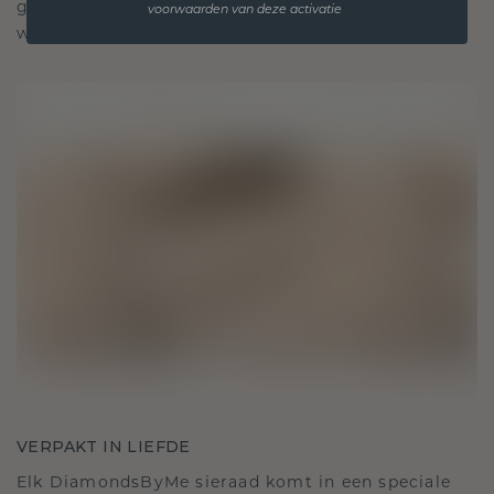
gekoesterde momenten, bedoeld om voor altijd te
voorwaarden van deze activatie
worden gedragen en gekoesterd.
VERPAKT IN LIEFDE
Elk DiamondsByMe sieraad komt in een speciale