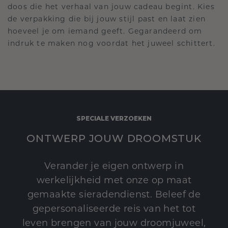
doos die het verhaal van jouw cadeau begint. Kies
de verpakking die bij jouw stijl past en laat zien
hoeveel je om iemand geeft. Gegarandeerd om
indruk te maken nog voordat het juweel schittert.
SPECIALE VERZOEKEN
ONTWERP JOUW DROOMSTUK
Verander je eigen ontwerp in
werkelijkheid met onze op maat
gemaakte sieradendienst. Beleef de
gepersonaliseerde reis van het tot
leven brengen van jouw droomjuweel,