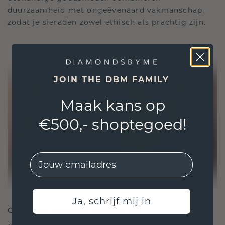
duurzaamheid met ongeëvenaard vakmanschap,
zodat je sieraden zowel ethisch als prachtig zijn.
JOIN THE DBM FAMILY
Maak kans op
€500,- shoptegoed!
EMail
Ja, schrijf mij in
ONTWORPEN VOOR VERBINDING