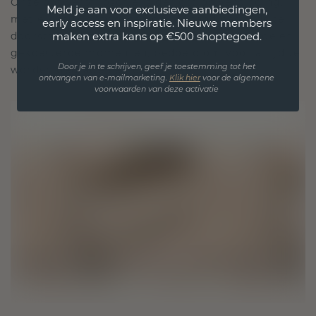
Onze ontwerpfilosofie is gericht op verbinding,
Meld je aan voor exclusieve aanbiedingen,
met elk stuk ontworpen om de tand des tijds te
early access en inspiratie. Nieuwe members
doorstaan. Het wordt jouw symbool van liefde en
maken extra kans op €500 shoptegoed.
gekoesterde momenten, bedoeld om voor altijd te
worden gedragen en gekoesterd.
Door je in te schrijven, geef je toestemming tot het
ontvangen van e-mailmarketing.
Klik hie
r
voor de algemene
voorwaarden van deze activatie