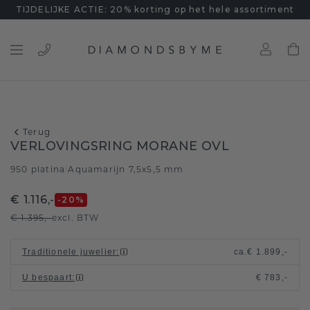
TIJDELIJKE ACTIE: 20% korting op het hele assortiment
Terug
VERLOVINGSRING MORANE OVL
950 platina
Aquamarijn 7,5x5,5 mm
/
€ 1.116,-
-20
%
€ 1.395,-
excl. BTW
Traditionele juwelier
:
ca.
€ 1.899,-
U bespaart
:
€ 783,-