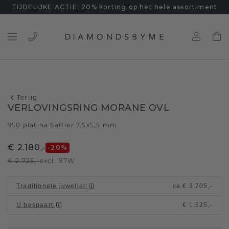
TIJDELIJKE ACTIE: 20% korting op het hele assortiment
Terug
VERLOVINGSRING MORANE OVL
950 platina
Saffier 7,5x5,5 mm
/
€ 2.180,-
-20
%
€ 2.725,-
excl. BTW
Traditionele juwelier
:
ca.
€ 3.705,-
U bespaart
:
€ 1.525,-