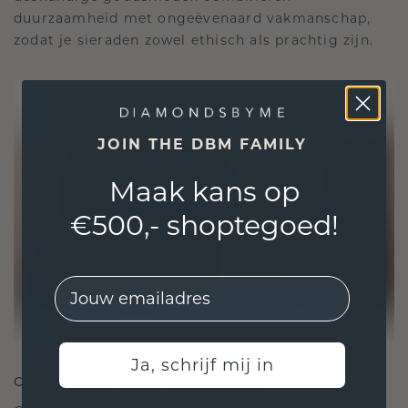
duurzaamheid met ongeëvenaard vakmanschap,
zodat je sieraden zowel ethisch als prachtig zijn.
JOIN THE DBM FAMILY
Maak kans op
€500,- shoptegoed!
EMail
Ja, schrijf mij in
ONTWORPEN VOOR VERBINDING