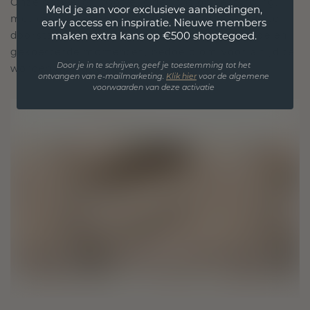
Onze ontwerpfilosofie is gericht op verbinding,
Meld je aan voor exclusieve aanbiedingen,
met elk stuk ontworpen om de tand des tijds te
early access en inspiratie. Nieuwe members
doorstaan. Het wordt jouw symbool van liefde en
maken extra kans op €500 shoptegoed.
gekoesterde momenten, bedoeld om voor altijd te
worden gedragen en gekoesterd.
Door je in te schrijven, geef je toestemming tot het
ontvangen van e-mailmarketing.
Klik hie
r
voor de algemene
voorwaarden van deze activatie