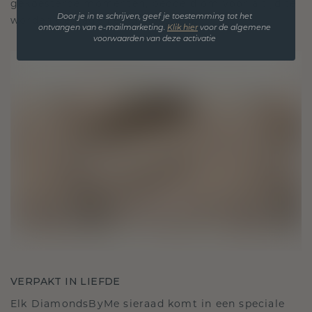
gekoesterde momenten, bedoeld om voor altijd te
Door je in te schrijven, geef je toestemming tot het
worden gedragen en gekoesterd.
ontvangen van e-mailmarketing.
Klik hie
r
voor de algemene
voorwaarden van deze activatie
VERPAKT IN LIEFDE
Elk DiamondsByMe sieraad komt in een speciale