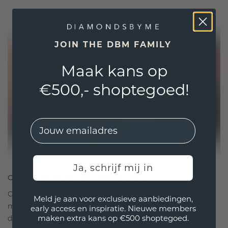
JOIN THE DBM FAMILY
Maak kans op
€500,- shoptegoed!
EMail
Ja, schrijf mij in
ONTWORPEN VOOR VERBINDING
Onze ontwerpfilosofie is gericht op verbinding,
Meld je aan voor exclusieve aanbiedingen,
met elk stuk ontworpen om de tand des tijds te
early access en inspiratie. Nieuwe members
maken extra kans op €500 shoptegoed.
doorstaan. Het wordt jouw symbool van liefde en