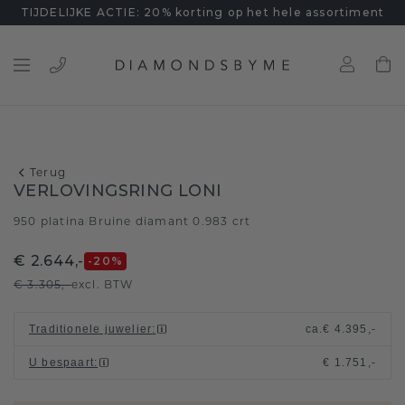
TIJDELIJKE ACTIE: 20% korting op het hele assortiment
Terug
VERLOVINGSRING LONI
950 platina
Bruine diamant 0.983 crt
/
€ 2.644,-
-20
%
€ 3.305,-
excl. BTW
Traditionele juwelier
:
ca.
€ 4.395,-
U bespaart
:
€ 1.751,-