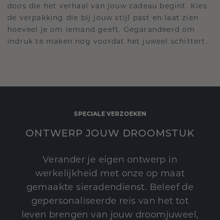
doos die het verhaal van jouw cadeau begint. Kies
de verpakking die bij jouw stijl past en laat zien
hoeveel je om iemand geeft. Gegarandeerd om
indruk te maken nog voordat het juweel schittert.
SPECIALE VERZOEKEN
ONTWERP JOUW DROOMSTUK
Verander je eigen ontwerp in
werkelijkheid met onze op maat
gemaakte sieradendienst. Beleef de
gepersonaliseerde reis van het tot
leven brengen van jouw droomjuweel,