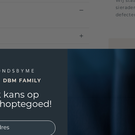
Wij sta
sierade
defecte
UNIEK
!
3D PLA
Wil jij
past? 
E DBM FAMILY
 kans op
shoptegoed!