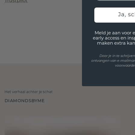
Trustpilot
Ja, sc
Meld je aan voor 
early access en in
maken extra kan
Door je in te schrijv
ontvangen van e-mailmar
voorwaarden
Het verhaal achter je schat
DIAMONDSBYME