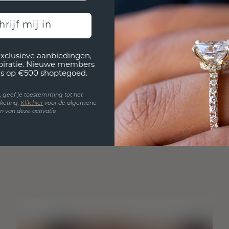
hrijf mij in
exclusieve aanbiedingen,
spiratie. Nieuwe members
s op €500 shoptegoed.
en, geef je toestemming tot het
keting.
Klik hie
r
voor de algemene
 van deze activatie