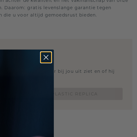
an achter de kwaliteit en het vakmanschap van onze
n. Daarom: gratis levenslange garantie tegen
n die u voor altijd gemoedsrust bieden.
STIC REPLICA
 weten hoe deze ring er bij jou uit ziet en of hij
Nu vanaf slechts €15,-
BESTEL EEN 3D PLASTIC REPLICA