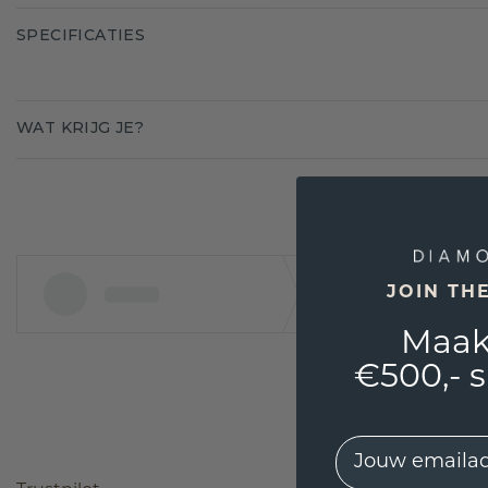
SPECIFICATIES
WAT KRIJG JE?
JOIN TH
Maak
€500,- 
EMail