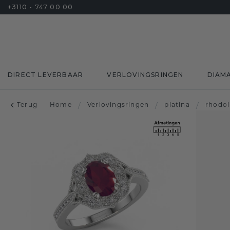
+3110 - 747 00 00
DIRECT LEVERBAAR
VERLOVINGSRINGEN
DIAM
Terug
Home
/
Verlovingsringen
/
platina
/
rhodol