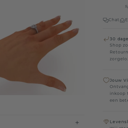
s
Chat
E
30 dage
Shop zo
Retourn
zorgelo
Jouw V
Ontvang
inkoop t
een bet
Levensl