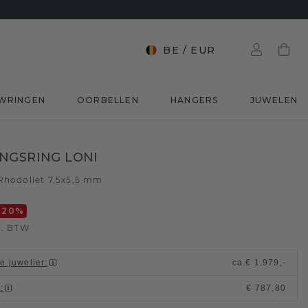
BE
/
EUR
WRINGEN
OORBELLEN
HANGERS
JUWELEN
NGSRING LONI
Rhodoliet 7,5x5,5 mm
-20
%
l. BTW
le juwelier
:
ca.
€ 1.979,-
t
:
€ 787,80