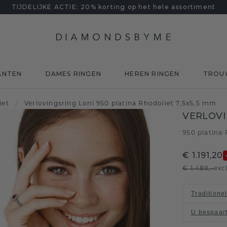
TIJDELIJKE ACTIE: 20% korting op het hele assortiment
ANTEN
DAMES RINGEN
HEREN RINGEN
TROU
iet
/
Verlovingsring Loni 950 platina Rhodoliet 7,5x5,5 mm
VERLOVI
950 platina
/
€ 1.191,20
€ 1.489,-
exc
Traditione
U bespaar