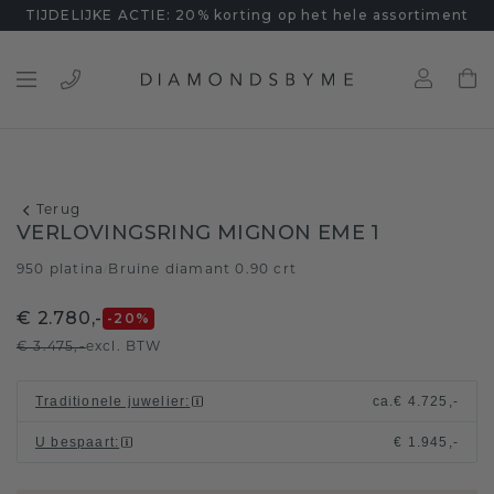
TIJDELIJKE ACTIE: 20% korting op het hele assortiment
Terug
VERLOVINGSRING MIGNON EME 1
950 platina
Bruine diamant 0.90 crt
/
€ 2.780,-
-20
%
€ 3.475,-
excl. BTW
Traditionele juwelier
:
ca.
€ 4.725,-
U bespaart
:
€ 1.945,-