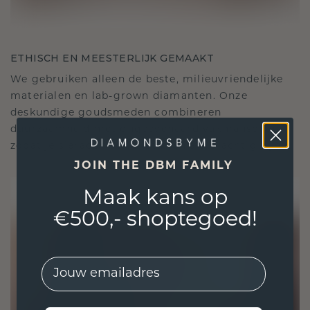
ETHISCH EN MEESTERLIJK GEMAAKT
We gebruiken alleen de beste, milieuvriendelijke
materialen en lab-grown diamanten. Onze
deskundige goudsmeden combineren
duurzaamheid met ongeëvenaard vakmanschap,
zodat je sieraden zowel ethisch als prachtig zijn.
JOIN THE DBM FAMILY
Maak kans op
€500,- shoptegoed!
EMail