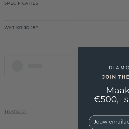
SPECIFICATIES
WAT KRIJG JE?
JOIN TH
Maak
€500,- 
Trustpilot
EMail