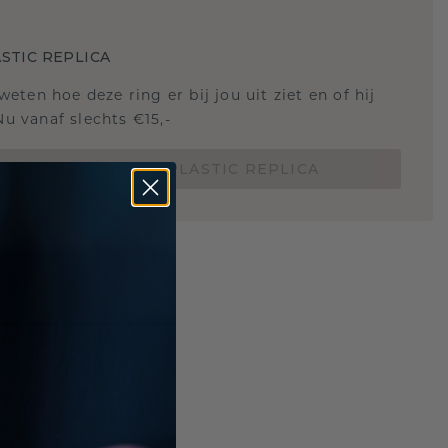
STIC REPLICA
 weten hoe deze ring er bij jou uit ziet en of hij
Nu vanaf slechts €15,-
BESTEL EEN 3D PLASTIC REPLICA