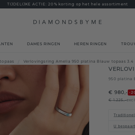
TIJDELIJKE ACTIE: 20% korting op het hele assortiment
ANTEN
DAMES RINGEN
HEREN RINGEN
TROU
topaas
/
Verlovingsring Amelia 950 platina Blauw topaas 3.
VERLOVI
950 platina
/
€ 980,-
-2
€ 1.225,-
exc
Traditione
U bespaar