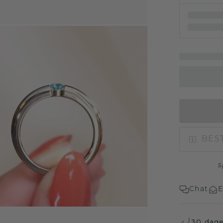
BEST
s
Chat
E
30 dage