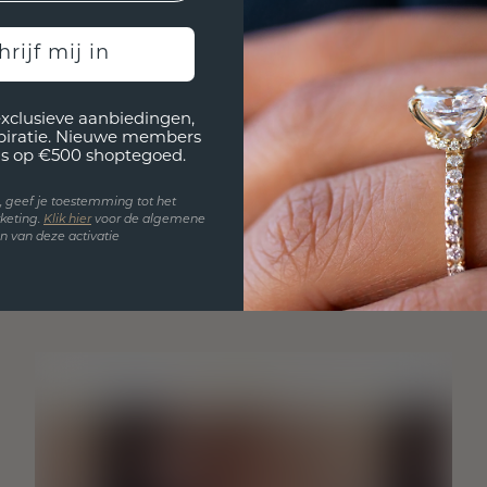
hrijf mij in
exclusieve aanbiedingen,
spiratie. Nieuwe members
s op €500 shoptegoed.
en, geef je toestemming tot het
keting.
Klik hie
r
voor de algemene
 van deze activatie