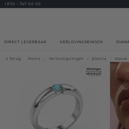
+3110 - 747 00 00
DIRECT LEVERBAAR
VERLOVINGSRINGEN
DIAM
Terug
Home
/
Verlovingsringen
/
platina
/
blauw 