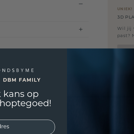
UNIEK
!
3D PLA
Wil jij
past? 
E DBM FAMILY
 kans op
shoptegoed!