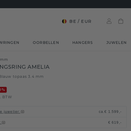
BE
/
EUR
WRINGEN
OORBELLEN
HANGERS
JUWELEN
4 mm
NGSRING AMELIA
Blauw topaas 3.4 mm
0
%
l. BTW
le juwelier
:
ca.
€ 1.599,-
t
:
€ 619,-