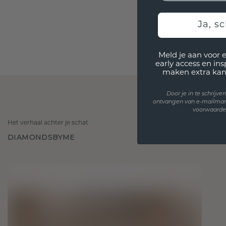
Ja, sc
Meld je aan voor 
early access en in
maken extra kan
Door je in te schrijv
ontvangen van e-mailmar
voorwaarden
Het verhaal achter je schat
DIAMONDSBYME