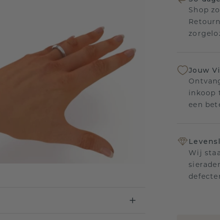
Shop zo
Retourn
zorgelo
Jouw V
Ontvang
inkoop t
een bet
Levensl
Wij sta
sierade
defecte