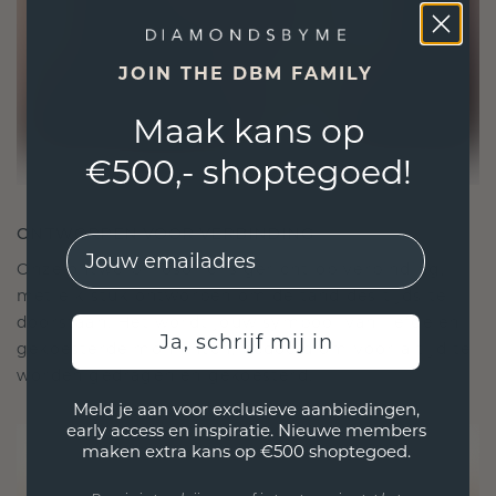
JOIN THE DBM FAMILY
Maak kans op
€500,- shoptegoed!
ONTWORPEN VOOR VERBINDING
EMail
Onze ontwerpfilosofie is gericht op verbinding,
met elk stuk ontworpen om de tand des tijds te
doorstaan. Het wordt jouw symbool van liefde en
Ja, schrijf mij in
gekoesterde momenten, bedoeld om voor altijd te
worden gedragen en gekoesterd.
Meld je aan voor exclusieve aanbiedingen,
early access en inspiratie. Nieuwe members
maken extra kans op €500 shoptegoed.