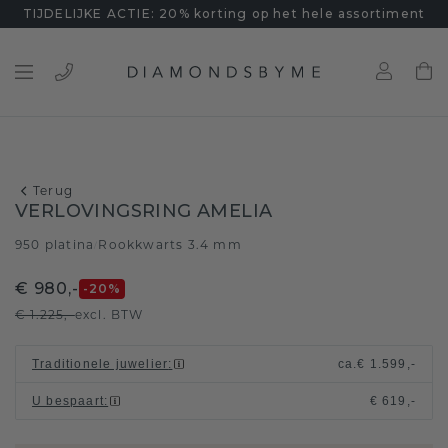
TIJDELIJKE ACTIE: 20% korting op het hele assortiment
Terug
VERLOVINGSRING AMELIA
950 platina
Rookkwarts 3.4 mm
/
€ 980,-
-20
%
€ 1.225,-
excl. BTW
Traditionele juwelier
:
ca.
€ 1.599,-
U bespaart
:
€ 619,-