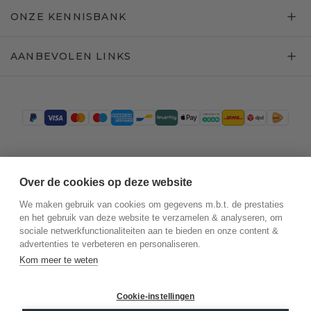
ONZE KENNISBANK
AANBEVOLEN LINKS
Trustpilot
Over de cookies op deze website
We maken gebruik van cookies om gegevens m.b.t. de prestaties
en het gebruik van deze website te verzamelen & analyseren, om
sociale netwerkfunctionaliteiten aan te bieden en onze content &
advertenties te verbeteren en personaliseren.
Kom meer te weten
Cookie-instellingen
©
2026
.
DiamondsByMe