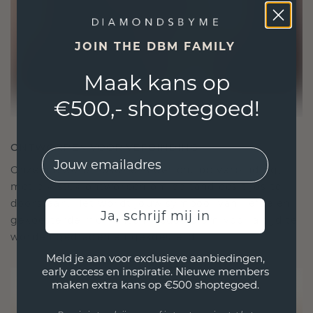
JOIN THE DBM FAMILY
Maak kans op
€500,- shoptegoed!
ONTWORPEN VOOR VERBINDING
EMail
Onze ontwerpfilosofie is gericht op verbinding,
met elk stuk ontworpen om de tand des tijds te
doorstaan. Het wordt jouw symbool van liefde en
Ja, schrijf mij in
gekoesterde momenten, bedoeld om voor altijd te
worden gedragen en gekoesterd.
Meld je aan voor exclusieve aanbiedingen,
early access en inspiratie. Nieuwe members
maken extra kans op €500 shoptegoed.