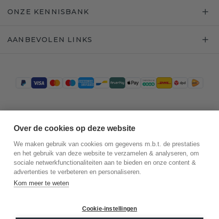
ONZE KENNISBANK
AANBEVOLEN LINKS
Trustpilot
Over de cookies op deze website
We maken gebruik van cookies om gegevens m.b.t. de prestaties
en het gebruik van deze website te verzamelen & analyseren, om
sociale netwerkfunctionaliteiten aan te bieden en onze content &
advertenties te verbeteren en personaliseren.
Kom meer te weten
Cookie-instellingen
©
2026
.
DiamondsByMe