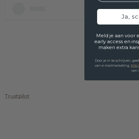
Ja, sc
Meld je aan voor 
early access en in
maken extra kan
Door je in te schrijven, g
van e-mailmarketing.
Klik 
van 
Trustpilot