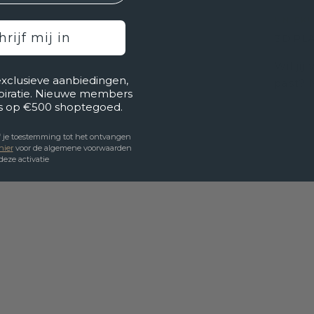
UNIEK
!
hrijf mij in
3D PLA
Wil jij
exclusieve aanbiedingen,
past? 
spiratie. Nieuwe members
s op €500 shoptegoed.
eef je toestemming tot het ontvangen
hie
r
voor de algemene voorwaarden
deze activatie