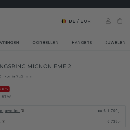
BE
/
EUR
WRINGEN
OORBELLEN
HANGERS
JUWELEN
NGSRING MIGNON EME 2
Zirkonia 7x5 mm
20
%
l. BTW
le juwelier
:
ca.
€ 1.799,-
t
:
€ 739,-