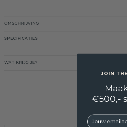
OMSCHRIJVING
SPECIFICATIES
WAT KRIJG JE?
JOIN TH
Maak
€500,- 
EMail