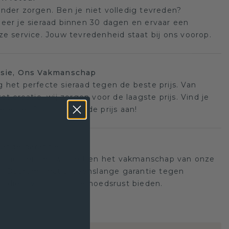
nder zorgen. Ben je niet volledig tevreden?
eer je sieraad binnen 30 dagen en ervaar een
ze service. Jouw tevredenheid staat bij ons voorop.
isie, Ons Vakmanschap
 het perfecte sieraad tegen de beste prijs. Van
ot creatie, wij zorgen voor de laagste prijs. Vind je
ere deal? Wij passen de prijs aan!
ange garantie
an achter de kwaliteit en het vakmanschap van onze
n. Daarom: gratis levenslange garantie tegen
n die u voor altijd gemoedsrust bieden.