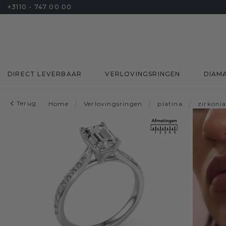
+3110 - 747 00 00
DIRECT LEVERBAAR
VERLOVINGSRINGEN
DIAM
Terug
Home
/
Verlovingsringen
/
platina
/
zirkoni