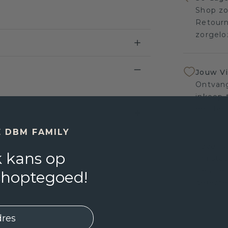
Shop zo
Retourn
zorgelo
Jouw V
Ontvang
inkoop t
een bet
E DBM FAMILY
Levensl
 kans op
Wij sta
sierade
shoptegoed!
defecte