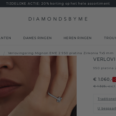
TIJDELIJKE ACTIE: 20% korting op het hele assortiment
ANTEN
DAMES RINGEN
HEREN RINGEN
TROU
Verlovingsring Mignon EME 2 950 platina Zirkonia 7x5 mm
a
/
VERLOVI
950 platina
/
€ 1.060,-
-
€ 1.325,-
exc
Traditione
U bespaar