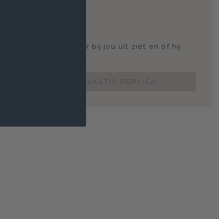
STIC REPLICA
 weten hoe deze ring er bij jou uit ziet en of hij
Nu vanaf slechts €15,-
BESTEL EEN 3D PLASTIC REPLICA