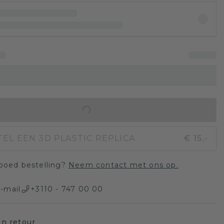
IN WINKELMAND
TEL EEN 3D PLASTIC REPLICA
€ 15,-
poed bestelling?
Neem contact met ons op.
-mail
+3110 - 747 00 00
n retour