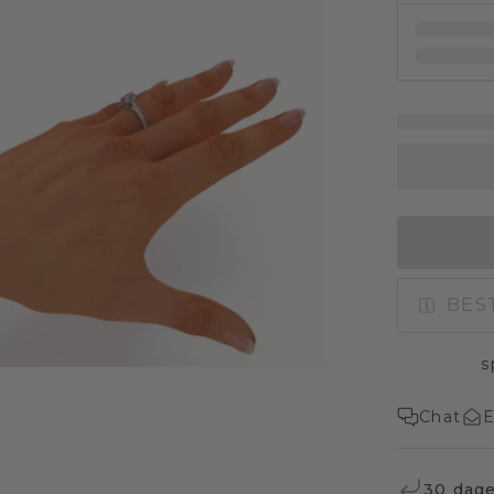
BES
s
Chat
E
30 dage