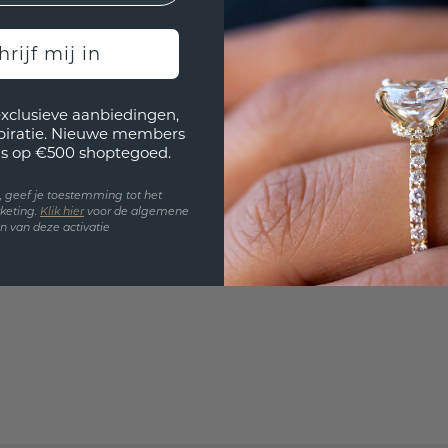
Wil jij
past? 
hrijf mij in
exclusieve aanbiedingen,
spiratie. Nieuwe members
s op €500 shoptegoed.
en, geef je toestemming tot het
keting.
Klik hie
r
voor de algemene
 van deze activatie