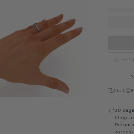
BEST
s
Chat
E
30 dage
Shop zo
Retourn
zorgelo