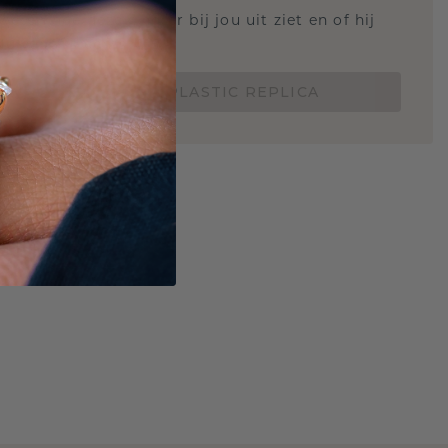
 weten hoe deze ring er bij jou uit ziet en of hij
Nu vanaf slechts €15,-
BESTEL EEN 3D PLASTIC REPLICA