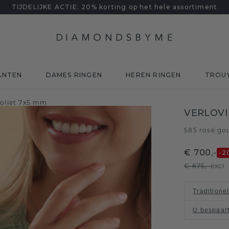
TIJDELIJKE ACTIE: 20% korting op het hele assortiment
ANTEN
DAMES RINGEN
HEREN RINGEN
TROU
doliet 7x5 mm
VERLOVI
585 rosé go
€ 700,-
-2
€ 875,-
excl
Traditione
U bespaar