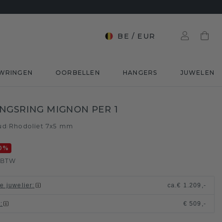
BE
/
EUR
WRINGEN
OORBELLEN
HANGERS
JUWELEN
NGSRING MIGNON PER 1
ud
Rhodoliet 7x5 mm
/
0
%
. BTW
le juwelier
:
ca.
€ 1.209,-
t
:
€ 509,-