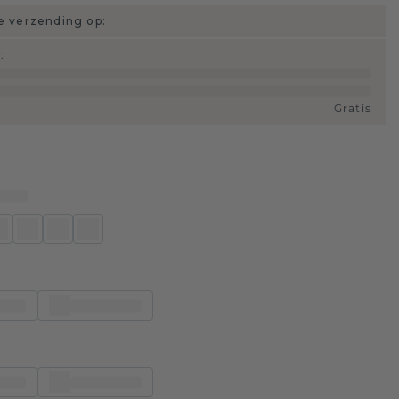
 verzending op:
d
:
Gratis