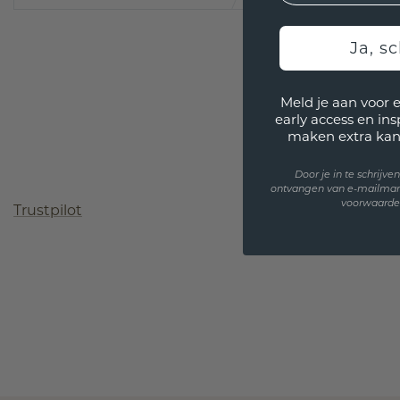
Ja, sc
Meld je aan voor 
early access en in
maken extra kan
Door je in te schrijv
ontvangen van e-mailmar
voorwaarden
Trustpilot