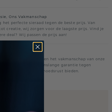
isie, Ons Vakmanschap
 het perfecte sieraad tegen de beste prijs. Van
ot creatie, wij zorgen voor de laagste prijs. Vind je
ere deal? Wij passen de prijs aan!
ange garantie
an achter de kwaliteit en het vakmanschap van onze
n. Daarom: gratis levenslange garantie tegen
n die u voor altijd gemoedsrust bieden.
STIC REPLICA