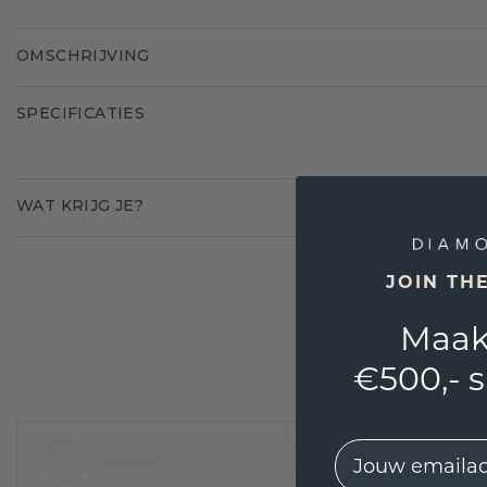
OMSCHRIJVING
SPECIFICATIES
WAT KRIJG JE?
JOIN TH
Maak
€500,- 
EMail