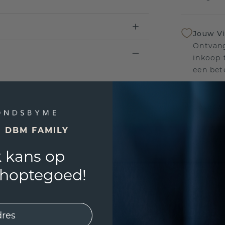
Jouw V
Ontvang
inkoop t
een bet
Levensl
Wij sta
E DBM FAMILY
sierade
defecte
 kans op
shoptegoed!
UNIEK
!
3D PLA