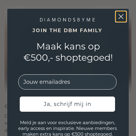
JOIN THE DBM FAMILY
Maak kans op
€500,- shoptegoed!
EMail
Ja, schrijf mij in
ONTWORPEN VOOR VERBINDING
Onze ontwerpfilosofie is gericht op verbinding,
Meld je aan voor exclusieve aanbiedingen,
met elk stuk ontworpen om de tand des tijds te
early access en inspiratie. Nieuwe members
doorstaan. Het wordt jouw symbool van liefde en
maken extra kans op €500 shoptegoed.