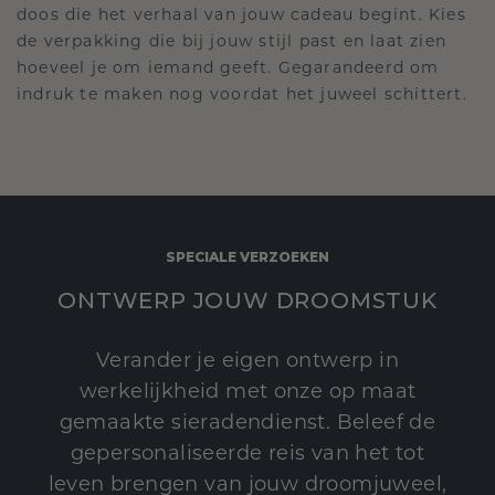
doos die het verhaal van jouw cadeau begint. Kies
de verpakking die bij jouw stijl past en laat zien
hoeveel je om iemand geeft. Gegarandeerd om
indruk te maken nog voordat het juweel schittert.
SPECIALE VERZOEKEN
ONTWERP JOUW DROOMSTUK
Verander je eigen ontwerp in
werkelijkheid met onze op maat
gemaakte sieradendienst. Beleef de
gepersonaliseerde reis van het tot
leven brengen van jouw droomjuweel,