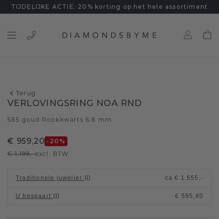
TIJDELIJKE ACTIE: 20% korting op het hele assortiment
Terug
VERLOVINGSRING NOA RND
585 goud
Rookkwarts 6.8 mm
/
€ 959,20
-20
%
€ 1.199,-
excl. BTW
Traditionele juwelier
:
ca.
€ 1.555,-
U bespaart
:
€ 595,80