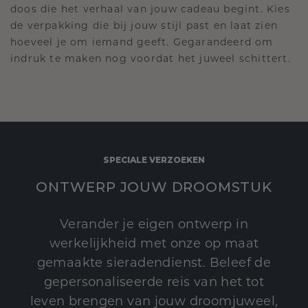
doos die het verhaal van jouw cadeau begint. Kies
de verpakking die bij jouw stijl past en laat zien
hoeveel je om iemand geeft. Gegarandeerd om
indruk te maken nog voordat het juweel schittert.
SPECIALE VERZOEKEN
ONTWERP JOUW DROOMSTUK
Verander je eigen ontwerp in
werkelijkheid met onze op maat
gemaakte sieradendienst. Beleef de
gepersonaliseerde reis van het tot
leven brengen van jouw droomjuweel,