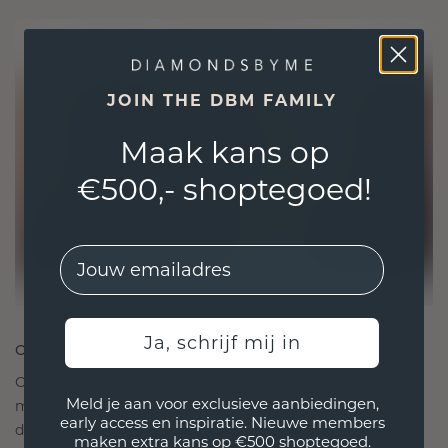
JOIN THE DBM FAMILY
Maak kans op
€500,- shoptegoed!
EMail
Ja, schrijf mij in
ONTWORPEN VOOR VERBINDING
Onze ontwerpfilosofie is gericht op verbinding,
Meld je aan voor exclusieve aanbiedingen,
met elk stuk ontworpen om de tand des tijds te
early access en inspiratie. Nieuwe members
doorstaan. Het wordt jouw symbool van liefde en
maken extra kans op €500 shoptegoed.