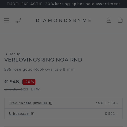
TIJDELIJKE ACTIE: 20% korting op het hele assortiment
Terug
VERLOVINGSRING NOA RND
585 rosé goud
Rookkwarts 6.8 mm
/
€ 948,-
-20
%
€ 1.185,-
excl. BTW
Traditionele juwelier
:
ca.
€ 1.539,-
U bespaart
:
€ 591,-