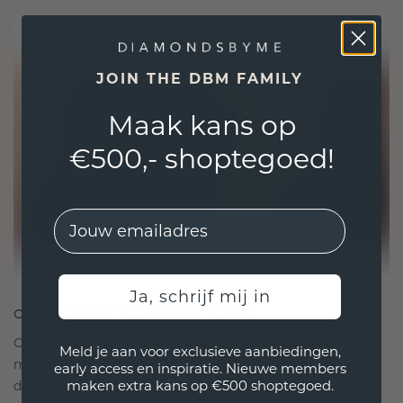
JOIN THE DBM FAMILY
Maak kans op
€500,- shoptegoed!
EMail
Ja, schrijf mij in
ONTWORPEN VOOR VERBINDING
Onze ontwerpfilosofie is gericht op verbinding,
Meld je aan voor exclusieve aanbiedingen,
met elk stuk ontworpen om de tand des tijds te
early access en inspiratie. Nieuwe members
maken extra kans op €500 shoptegoed.
doorstaan. Het wordt jouw symbool van liefde en