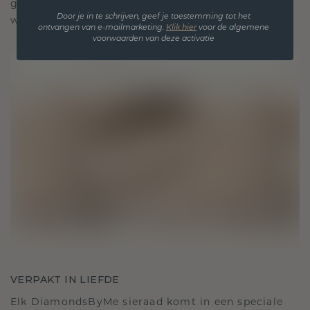
gekoesterde momenten, bedoeld om voor altijd te
Door je in te schrijven, geef je toestemming tot het
worden gedragen en gekoesterd.
ontvangen van e-mailmarketing.
Klik hie
r
voor de algemene
voorwaarden van deze activatie
VERPAKT IN LIEFDE
Elk DiamondsByMe sieraad komt in een speciale