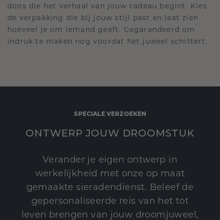
doos die het verhaal van jouw cadeau begint. Kies
de verpakking die bij jouw stijl past en laat zien
hoeveel je om iemand geeft. Gegarandeerd om
indruk te maken nog voordat het juweel schittert.
SPECIALE VERZOEKEN
ONTWERP JOUW DROOMSTUK
Verander je eigen ontwerp in
werkelijkheid met onze op maat
gemaakte sieradendienst. Beleef de
gepersonaliseerde reis van het tot
leven brengen van jouw droomjuweel,