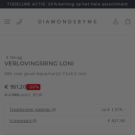
TIJDELIJKE ACTIE: 20% korting op het hele assortiment
Terug
VERLOVINGSRING LONI
585 rosé goud
Aquamarijn 7,5x5,5 mm
/
€ 951,20
-20
%
€ 1.189,-
excl. BTW
Traditionele juwelier
:
ca.
€ 1.579,-
U bespaart
:
€ 627,80