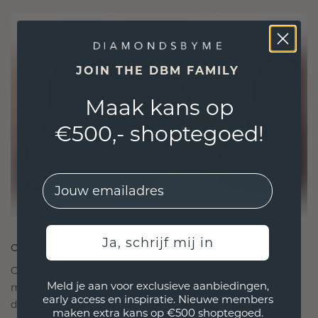
JOIN THE DBM FAMILY
Maak kans op
€500,- shoptegoed!
EMail
Ja, schrijf mij in
ONTWORPEN VOOR VERBINDING
Onze ontwerpfilosofie is gericht op verbinding,
Meld je aan voor exclusieve aanbiedingen,
met elk stuk ontworpen om de tand des tijds te
early access en inspiratie. Nieuwe members
doorstaan. Het wordt jouw symbool van liefde en
maken extra kans op €500 shoptegoed.