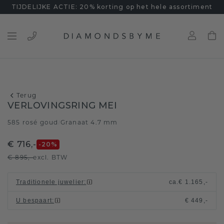
TIJDELIJKE ACTIE: 20% korting op het hele assortiment
Terug
VERLOVINGSRING MEI
585 rosé goud
Granaat 4.7 mm
/
€ 716,-
-20
%
€ 895,-
excl. BTW
Traditionele juwelier
:
ca.
€ 1.165,-
U bespaart
:
€ 449,-