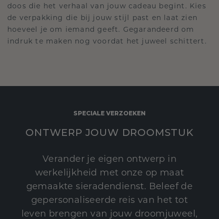
doos die het verhaal van jouw cadeau begint. Kies
de verpakking die bij jouw stijl past en laat zien
hoeveel je om iemand geeft. Gegarandeerd om
indruk te maken nog voordat het juweel schittert.
SPECIALE VERZOEKEN
ONTWERP JOUW DROOMSTUK
Verander je eigen ontwerp in
werkelijkheid met onze op maat
gemaakte sieradendienst. Beleef de
gepersonaliseerde reis van het tot
leven brengen van jouw droomjuweel,