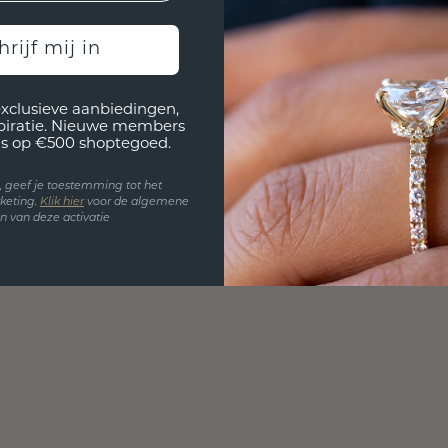
hrijf mij in
exclusieve aanbiedingen,
spiratie. Nieuwe members
s op €500 shoptegoed.
en, geef je toestemming tot het
keting.
Klik hie
r
voor de algemene
 van deze activatie