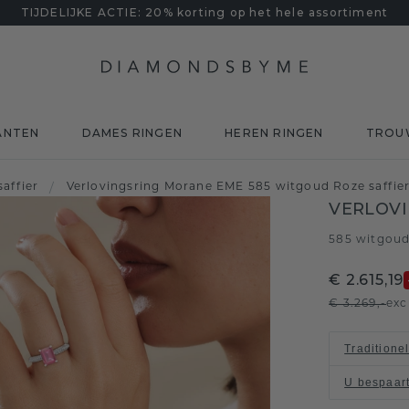
TIJDELIJKE ACTIE: 20% korting op het hele assortiment
ANTEN
DAMES RINGEN
HEREN RINGEN
TROU
saffier
/
Verlovingsring Morane EME 585 witgoud Roze saffi
VERLOV
585 witgou
€ 2.615,19
€ 3.269,-
exc
Traditione
U bespaar