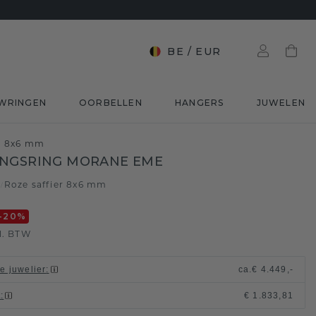
BE
/
EUR
WRINGEN
OORBELLEN
HANGERS
JUWELEN
er 8x6 mm
INGSRING MORANE EME
d
Roze saffier 8x6 mm
/
-20
%
l. BTW
le juwelier
:
ca.
€ 4.449,-
t
:
€ 1.833,81