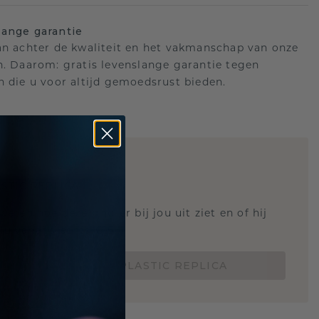
ange garantie
an achter de kwaliteit en het vakmanschap van onze
n. Daarom: gratis levenslange garantie tegen
n die u voor altijd gemoedsrust bieden.
STIC REPLICA
 weten hoe deze ring er bij jou uit ziet en of hij
Nu vanaf slechts €15,-
BESTEL EEN 3D PLASTIC REPLICA