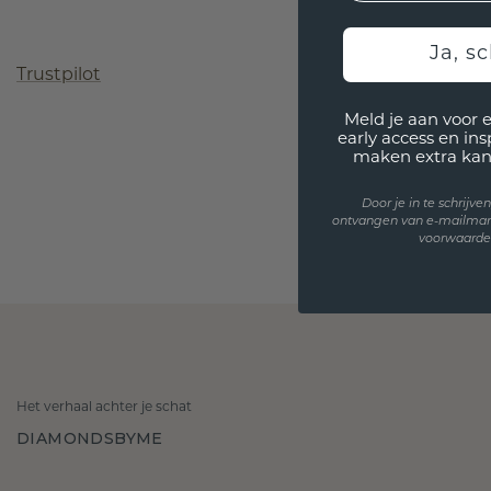
Ja, sc
Trustpilot
Meld je aan voor 
early access en in
maken extra kan
Door je in te schrijv
ontvangen van e-mailmar
voorwaarden
Het verhaal achter je schat
DIAMONDSBYME