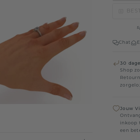
BEST
s
Chat
E
30 dage
Shop zo
Retourn
zorgelo
Jouw V
Ontvang
inkoop t
een bet