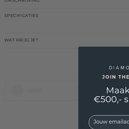
OMSCHRIJVING
SPECIFICATIES
WAT KRIJG JE?
JOIN TH
Maak
€500,- 
EMail