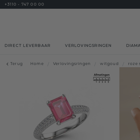
+3110 - 747 00 00
DIRECT LEVERBAAR
VERLOVINGSRINGEN
DIAM
Terug
Home
/
Verlovingsringen
/
witgoud
/
roze 