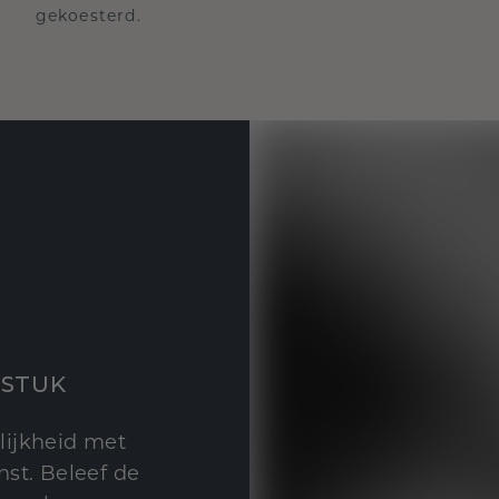
gekoesterd.
STUK
lijkheid met
st. Beleef de