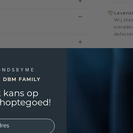
Levensl
Wij sta
sierade
defecte
UNIEK
!
3D PLA
E DBM FAMILY
Wil jij
 kans op
past? 
shoptegoed!