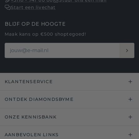
+3110 - 747 00 00
Stuur ons een mail
Start een livechat
BLIJF OP DE HOOGTE
Maak kans op €500 shoptegoed!
KLANTENSERVICE
ONTDEK DIAMONDSBYME
ONZE KENNISBANK
AANBEVOLEN LINKS