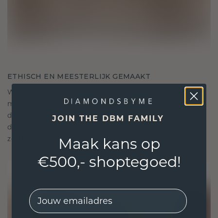
ETHISCH EN MEESTERLIJK GEMAAKT
We gebruiken alleen de beste, milieuvriendelijke
materialen en lab-grown diamanten. Onze
deskundige goudsmeden combineren
JOIN THE DBM FAMILY
duurzaamheid met ongeëvenaard vakmanschap,
zodat je sieraden zowel ethisch als prachtig zijn.
Maak kans op
€500,- shoptegoed!
EMail