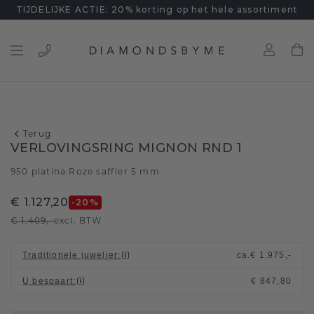
TIJDELIJKE ACTIE: 20% korting op het hele assortiment
Terug
VERLOVINGSRING MIGNON RND 1
950 platina
Roze saffier 5 mm
/
€ 1.127,20
-20
%
€ 1.409,-
excl. BTW
Traditionele juwelier
:
ca.
€ 1.975,-
U bespaart
:
€ 847,80