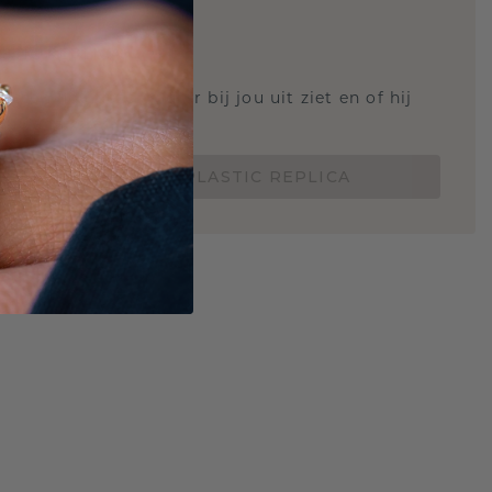
STIC REPLICA
 weten hoe deze ring er bij jou uit ziet en of hij
Nu vanaf slechts €15,-
BESTEL EEN 3D PLASTIC REPLICA