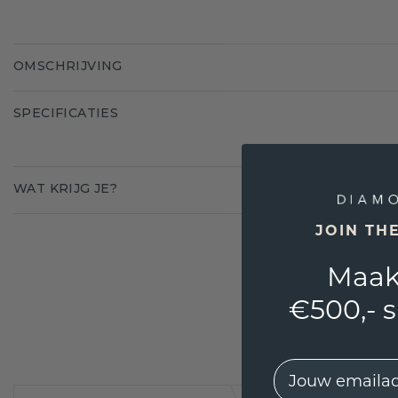
OMSCHRIJVING
SPECIFICATIES
WAT KRIJG JE?
JOIN TH
Maak
€500,- 
EMail