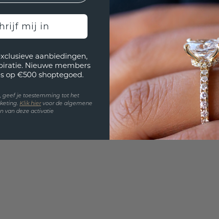
UNIEK
!
3D PLA
hrijf mij in
Wil jij
past? 
exclusieve aanbiedingen,
spiratie. Nieuwe members
s op €500 shoptegoed.
en, geef je toestemming tot het
keting.
Klik hie
r
voor de algemene
 van deze activatie