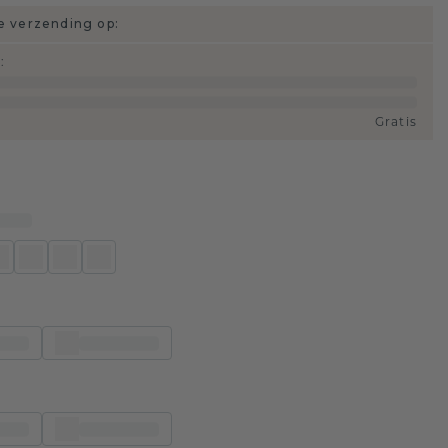
 verzending op:
d
:
Gratis