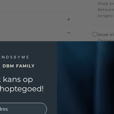
Shop zo
Retourn
zorgelo
Jouw V
Ontvang
inkoop t
een bet
E DBM FAMILY
Levensl
 kans op
Wij sta
sierade
shoptegoed!
defecte