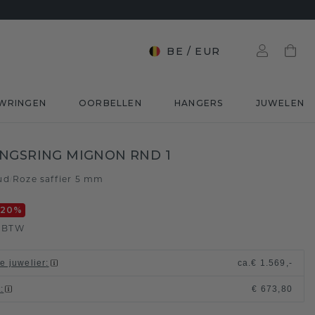
BE
/
EUR
WRINGEN
OORBELLEN
HANGERS
JUWELEN
NGSRING MIGNON RND 1
ud
Roze saffier 5 mm
/
-20
%
. BTW
le juwelier
:
ca.
€ 1.569,-
t
:
€ 673,80