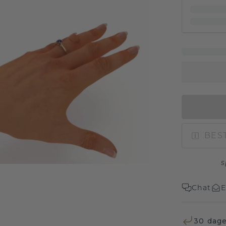
BEST
s
Chat
E
30 dage