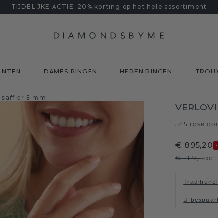
TIJDELIJKE ACTIE: 20% korting op het hele assortiment
ANTEN
DAMES RINGEN
HEREN RINGEN
TROU
 saffier 5 mm
VERLOVI
585 rosé go
€ 895,20
€ 1.119,-
excl
Traditione
U bespaar