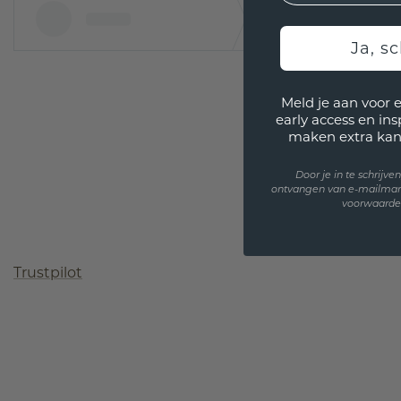
Ja, sc
Meld je aan voor 
early access en in
maken extra kan
Door je in te schrijv
ontvangen van e-mailmar
voorwaarden
Trustpilot