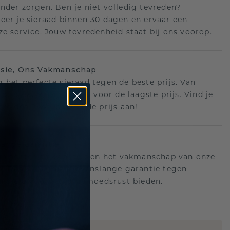
nder zorgen. Ben je niet volledig tevreden?
eer je sieraad binnen 30 dagen en ervaar een
ze service. Jouw tevredenheid staat bij ons voorop.
isie, Ons Vakmanschap
 het perfecte sieraad tegen de beste prijs. Van
ot creatie, wij zorgen voor de laagste prijs. Vind je
ere deal? Wij passen de prijs aan!
ange garantie
an achter de kwaliteit en het vakmanschap van onze
n. Daarom: gratis levenslange garantie tegen
n die u voor altijd gemoedsrust bieden.