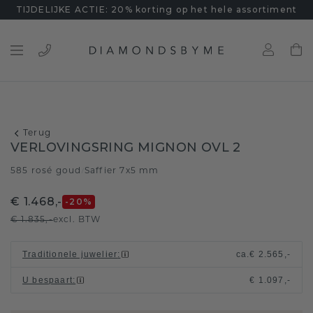
TIJDELIJKE ACTIE: 20% korting op het hele assortiment
Terug
VERLOVINGSRING MIGNON OVL 2
585 rosé goud
Saffier 7x5 mm
/
€ 1.468,-
-20
%
€ 1.835,-
excl. BTW
Traditionele juwelier
:
ca.
€ 2.565,-
U bespaart
:
€ 1.097,-