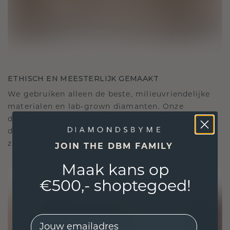
ETHISCH EN MEESTERLIJK GEMAAKT
We gebruiken alleen de beste, milieuvriendelijke
materialen en lab-grown diamanten. Onze
deskundige goudsmeden combineren
duurzaamheid met ongeëvenaard vakmanschap,
zodat je sieraden zowel ethisch als prachtig zijn.
JOIN THE DBM FAMILY
Maak kans op
€500,- shoptegoed!
EMail