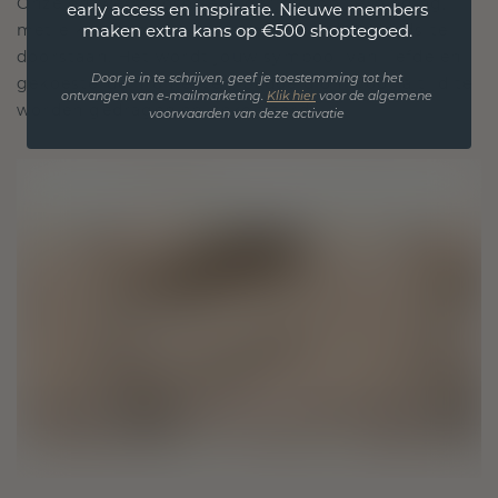
Onze ontwerpfilosofie is gericht op verbinding,
early access en inspiratie. Nieuwe members
met elk stuk ontworpen om de tand des tijds te
maken extra kans op €500 shoptegoed.
doorstaan. Het wordt jouw symbool van liefde en
gekoesterde momenten, bedoeld om voor altijd te
Door je in te schrijven, geef je toestemming tot het
ontvangen van e-mailmarketing.
Klik hie
r
voor de algemene
worden gedragen en gekoesterd.
voorwaarden van deze activatie