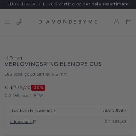
TIJDELIJKE ACTIE: 20% korting op het hele assortiment
Terug
VERLOVINGSRING ELENORE CUS
585 rosé goud
Saffier 5.5 mm
/
€ 1.735,20
-20
%
€ 2.169,-
excl. BTW
Traditionele juwelier
:
ca.
€ 3.039,-
U bespaart
:
€ 1.303,80