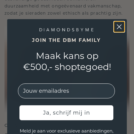
duurzaamheid met ongeëvenaard vakmanschap,
zodat je sieraden zowel ethisch als prachtig zijn.
JOIN THE DBM FAMILY
Maak kans op
€500,- shoptegoed!
EMail
Ja, schrijf mij in
ONTWORPEN VOOR VERBINDING
Meld je aan voor exclusieve aanbiedingen,