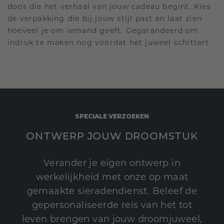
doos die het verhaal van jouw cadeau begint. Kies
de verpakking die bij jouw stijl past en laat zien
hoeveel je om iemand geeft. Gegarandeerd om
indruk te maken nog voordat het juweel schittert.
SPECIALE VERZOEKEN
ONTWERP JOUW DROOMSTUK
Verander je eigen ontwerp in
werkelijkheid met onze op maat
gemaakte sieradendienst. Beleef de
gepersonaliseerde reis van het tot
leven brengen van jouw droomjuweel,