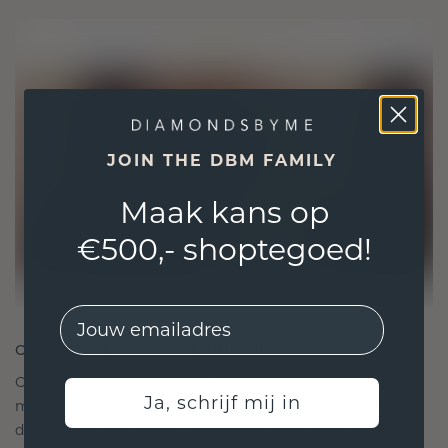
JOIN THE DBM FAMILY
Maak kans op
€500,- shoptegoed!
EMail
ONTWORPEN VOOR VERBINDING
Onze ontwerpfilosofie is gericht op verbinding,
Ja, schrijf mij in
met elk stuk ontworpen om de tand des tijds te
doorstaan. Het wordt jouw symbool van liefde en