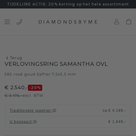
TIJDELIJKE ACTIE: 20% korting op het hele assortiment
Terug
VERLOVINGSRING SAMANTHA OVL
585 rosé goud
Saffier 7,5x5,5 mm
/
€ 2.540,-
-20
%
€ 3.175,-
excl. BTW
Traditionele juwelier
:
ca.
€ 4.189,-
U bespaart
:
€ 1.649,-