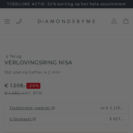
TIJDELIJKE ACTIE: 20% korting op het hele assortiment
Terug
VERLOVINGSRING NISA
950 platina
Saffier 4.2 mm
/
€ 1.308,-
-20
%
€ 1.635,-
excl. BTW
Traditionele juwelier
:
ca.
€ 2.125,-
U bespaart
:
€ 817,-