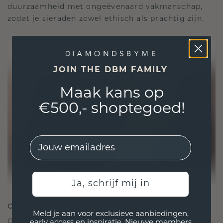
duurzaamheid met ongeëvenaard vakmanschap,
zodat je sieraden zowel ethisch als prachtig zijn.
JOIN THE DBM FAMILY
Maak kans op
€500,- shoptegoed!
EMail
Ja, schrijf mij in
ONTWORPEN VOOR VERBINDING
Meld je aan voor exclusieve aanbiedingen,
Onze ontwerpfilosofie is gericht op verbinding,
early access en inspiratie. Nieuwe members