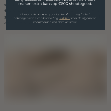
maken extra kans op €500 shoptegoed.
met elk stuk ontworpen om de tand des tijds te
doorstaan. Het wordt jouw symbool van liefde en
Door je in te schrijven, geef je toestemming tot het
gekoesterde momenten, bedoeld om voor altijd te
ontvangen van e-mailmarketing.
Klik hie
r
voor de algemene
voorwaarden van deze activatie
worden gedragen en gekoesterd.