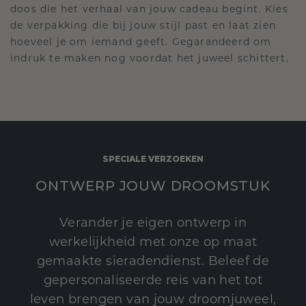
doos die het verhaal van jouw cadeau begint. Kies
de verpakking die bij jouw stijl past en laat zien
hoeveel je om iemand geeft. Gegarandeerd om
indruk te maken nog voordat het juweel schittert.
SPECIALE VERZOEKEN
ONTWERP JOUW DROOMSTUK
Verander je eigen ontwerp in
werkelijkheid met onze op maat
gemaakte sieradendienst. Beleef de
gepersonaliseerde reis van het tot
leven brengen van jouw droomjuweel,