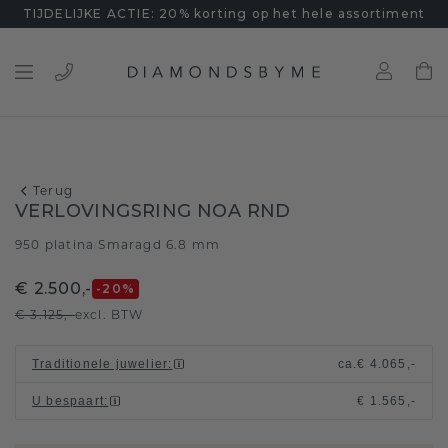
TIJDELIJKE ACTIE: 20% korting op het hele assortiment
Terug
VERLOVINGSRING NOA RND
950 platina
Smaragd 6.8 mm
/
€ 2.500,-
-20
%
€ 3.125,-
excl. BTW
Traditionele juwelier
:
ca.
€ 4.065,-
U bespaart
:
€ 1.565,-