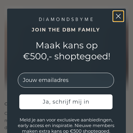
JOIN THE DBM FAMILY
Maak kans op
€500,- shoptegoed!
EMail
Ja, schrijf mij in
ONTWORPEN VOOR VERBINDING
Onze ontwerpfilosofie is gericht op verbinding,
Meld je aan voor exclusieve aanbiedingen,
met elk stuk ontworpen om de tand des tijds te
early access en inspiratie. Nieuwe members
doorstaan. Het wordt jouw symbool van liefde en
maken extra kans op €500 shoptegoed.